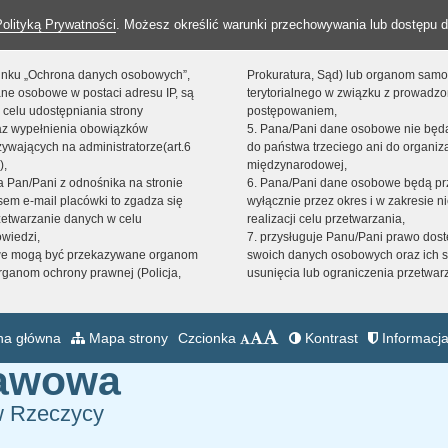
Polityką Prywatności
. Możesz określić warunki przechowywania lub dostępu d
 linku „Ochrona danych osobowych”,
Prokuratura, Sąd) lub organom sam
ne osobowe w postaci adresu IP, są
terytorialnego w związku z prowadz
 celu udostępniania strony
postępowaniem,
raz wypełnienia obowiązków
5. Pana/Pani dane osobowe nie bę
ywających na administratorze(art.6
do państwa trzeciego ani do organiza
),
międzynarodowej,
sta Pan/Pani z odnośnika na stronie
6. Pana/Pani dane osobowe będą pr
em e-mail placówki to zgadza się
wyłącznie przez okres i w zakresie 
zetwarzanie danych w celu
realizacji celu przetwarzania,
owiedzi,
7. przysługuje Panu/Pani prawo dost
we mogą być przekazywane organom
swoich danych osobowych oraz ich s
ganom ochrony prawnej (Policja,
usunięcia lub ograniczenia przetwar
na główna
Mapa strony
Czcionka
Kontrast
Informacja
tawowa
w Rzeczycy