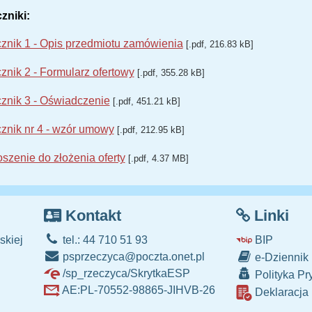
zniki:
znik 1 - Opis przedmiotu zamówienia
[.pdf, 216.83 kB]
znik 2 - Formularz ofertowy
[.pdf, 355.28 kB]
znik 3 - Oświadczenie
[.pdf, 451.21 kB]
znik nr 4 - wzór umowy
[.pdf, 212.95 kB]
szenie do złożenia oferty
[.pdf, 4.37 MB]
Kontakt
Linki
skiej
tel.: 44 710 51 93
BIP
psprzeczyca@poczta.onet.pl
e-Dziennik
/sp_rzeczyca/SkrytkaESP
Polityka Pr
AE:PL-70552-98865-JIHVB-26
Deklaracja