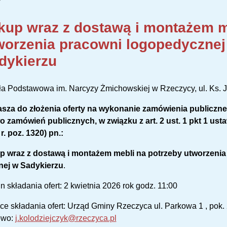
kup wraz z dostawą i montażem m
worzenia pracowni logopedycznej 
dykierzu
a Podstawowa im. Narcyzy Żmichowskiej w Rzeczycy, ul. Ks. J
asza do złożenia oferty na wykonanie zamówienia publicz
 zamówień publicznych, w związku z art. 2 ust. 1 pkt 1 ustaw
r. poz. 1320) pn.:
p wraz z dostawą i montażem mebli na potrzeby utworzenia
lnej w Sadykierzu
.
n składania ofert: 2 kwietnia 2026 rok godz. 11:00
ce składania ofert: Urząd Gminy Rzeczyca ul. Parkowa 1 , pok.
owo:
j.kolodziejczyk@rzeczyca.pl