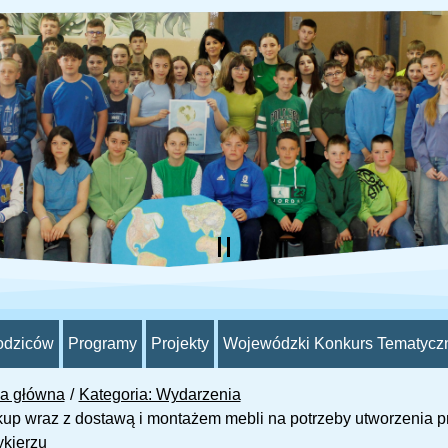
odziców
Programy
Projekty
Wojewódzki Konkurs Tematycz
na główna
Kategoria: Wydarzenia
up wraz z dostawą i montażem mebli na potrzeby utworzenia p
kierzu