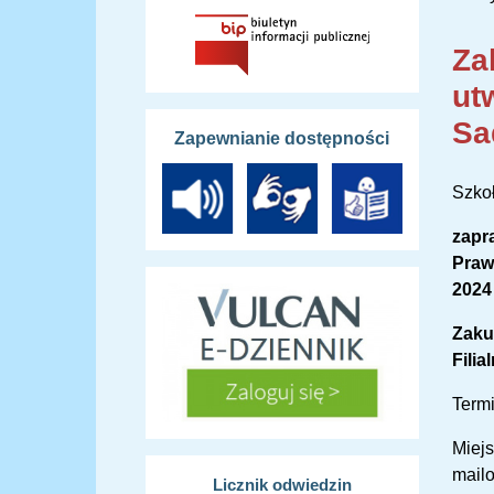
Za
ut
Sa
Zapewnianie dostępności
Szkoł
zapr
Prawo
2024 
Zaku
Filia
Termi
Miejs
mail
Licznik odwiedzin