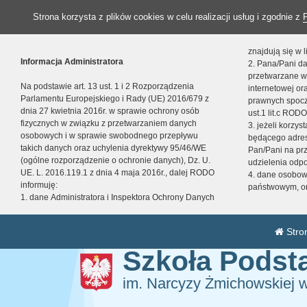
Strona korzysta z plików cookies w celu realizacji usług i zgodnie z
znajdują się w
Informacja Administratora
2. Pana/Pani da
przetwarzane w
Na podstawie art. 13 ust. 1 i 2 Rozporządzenia
internetowej o
Parlamentu Europejskiego i Rady (UE) 2016/679 z
prawnych spocz
dnia 27 kwietnia 2016r. w sprawie ochrony osób
ust.1 lit.c RODO
fizycznych w związku z przetwarzaniem danych
3. jeżeli korzy
osobowych i w sprawie swobodnego przepływu
będącego adres
takich danych oraz uchylenia dyrektywy 95/46/WE
Pan/Pani na pr
(ogólne rozporządzenie o ochronie danych), Dz. U.
udzielenia odp
UE. L. 2016.119.1 z dnia 4 maja 2016r., dalej RODO
4. dane osobo
informuję:
państwowym, or
1. dane Administratora i Inspektora Ochrony Danych
Stro
Szkoła Pods
im. Narcyzy Żmichowskiej 