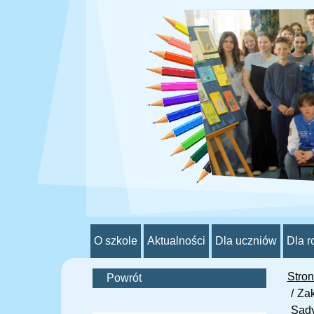
O szkole
Aktualności
Dla uczniów
Dla r
Stro
Powrót
Zak
Sady