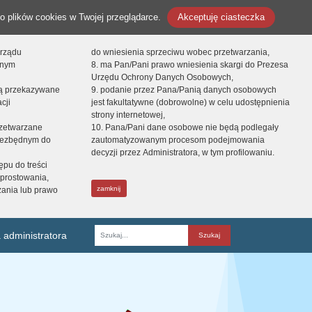
o plików cookies w Twojej przeglądarce.
Akceptuję ciasteczka
orządu
do wniesienia sprzeciwu wobec przetwarzania,
onym
8. ma Pan/Pani prawo wniesienia skargi do Prezesa
Urzędu Ochrony Danych Osobowych,
dą przekazywane
9. podanie przez Pana/Panią danych osobowych
cji
jest fakultatywne (dobrowolne) w celu udostępnienia
strony internetowej,
zetwarzane
10. Pana/Pani dane osobowe nie będą podlegały
niezbędnym do
zautomatyzowanym procesom podejmowania
decyzji przez Administratora, w tym profilowaniu.
ępu do treści
prostowania,
zamknij
zania lub prawo
 administratora
Fraza