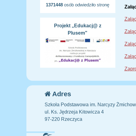
1371448
osób odwiedziło stronę
Załąc
Załąc
Projekt „Edukacj@ z
Załąc
Plusem"
Załąc
Załąc
Zapro
Adres
Szkoła Podstawowa im. Narcyzy Żmichow
ul. Ks. Jędrzeja Kitowicza 4
97-220 Rzeczyca