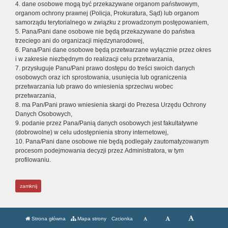
4. dane osobowe mogą być przekazywane organom państwowym,
organom ochrony prawnej (Policja, Prokuratura, Sąd) lub organom
samorządu terytorialnego w związku z prowadzonym postępowaniem,
5. Pana/Pani dane osobowe nie będą przekazywane do państwa
trzeciego ani do organizacji międzynarodowej,
6. Pana/Pani dane osobowe będą przetwarzane wyłącznie przez okres
i w zakresie niezbędnym do realizacji celu przetwarzania,
7. przysługuje Panu/Pani prawo dostępu do treści swoich danych
osobowych oraz ich sprostowania, usunięcia lub ograniczenia
przetwarzania lub prawo do wniesienia sprzeciwu wobec
przetwarzania,
8. ma Pan/Pani prawo wniesienia skargi do Prezesa Urzędu Ochrony
Danych Osobowych,
9. podanie przez Pana/Panią danych osobowych jest fakultatywne
(dobrowolne) w celu udostępnienia strony internetowej,
10. Pana/Pani dane osobowe nie będą podlegały zautomatyzowanym
procesom podejmowania decyzji przez Administratora, w tym
profilowaniu.
zamknij
Strona główna
Mapa strony
Czcionka