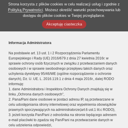
Strona korzysta z plików cookies w celu realizacji usług i zgodnie z
Polityką Prywatności
. Możesz określić warunki przechowywania lub
dostępu do plików cookies w Twojej przeglądarce.
Akceptuję ciasteczka
Informacja Administratora
Na podstawie art. 13 ust. 1 i 2 Rozporządzenia Parlamentu
Europejskiego i Rady (UE) 2016/679 z dnia 27 kwietnia 2016r. w
sprawie ochrony osób fizycznych w związku z przetwarzaniem danych
osobowych i w sprawie swobodnego przepływu takich danych oraz
uchylenia dyrektywy 95/46/WE (ogólne rozporządzenie o ochronie
danych), Dz. U. UE. L. 2016.119.1 z dnia 4 maja 2016r., dalej RODO
informuję:
1. dane Administratora i Inspektora Ochrony Danych znajdują się w
linku „Ochrona danych osobowych”,
2. Pana/Pani dane osobowe w postaci adresu IP, są przetwarzane w
celu udostępniania strony internetowej oraz wypełnienia obowiązków
prawnych spoczywających na administratorze(art.6 ust.1 lit.c RODO),
3. jeżeli korzysta Pan/Pani z odnośnika na stronie będącego adresem
e-mail placówki to zgadza się Pan/Pani na przetwarzanie danych w
celu udzielenia odpowiedzi,