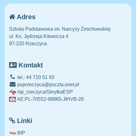
Adres
Szkoła Podstawowa im. Narcyzy Żmichowskiej
ul. Ks. Jędrzeja Kitowicza 4
97-220 Rzeczyca
Kontakt
tel.: 44 710 51 93
psprzeczyca@poczta.onet.pl
/sp_rzeczyca/SkrytkaESP
AE:PL-70552-98865-JIHVB-26
Linki
BIP