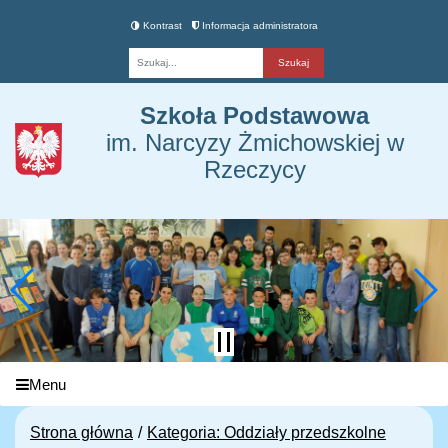
Kontrast
Informacja administratora
Fraza
Szkoła Podstawowa
im. Narcyzy Żmichowskiej w
Rzeczycy
Menu
Strona główna
Kategoria: Oddziały przedszkolne