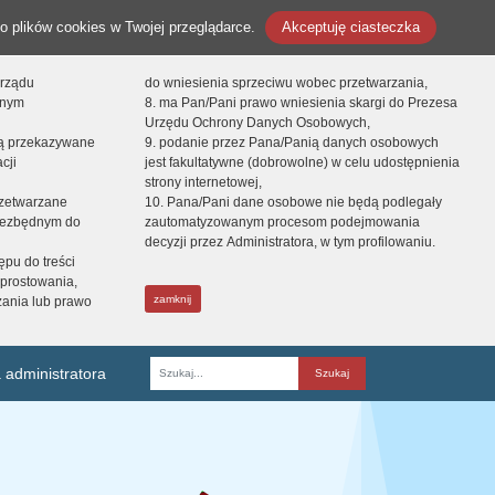
o plików cookies w Twojej przeglądarce.
Akceptuję ciasteczka
orządu
do wniesienia sprzeciwu wobec przetwarzania,
onym
8. ma Pan/Pani prawo wniesienia skargi do Prezesa
Urzędu Ochrony Danych Osobowych,
dą przekazywane
9. podanie przez Pana/Panią danych osobowych
cji
jest fakultatywne (dobrowolne) w celu udostępnienia
strony internetowej,
zetwarzane
10. Pana/Pani dane osobowe nie będą podlegały
niezbędnym do
zautomatyzowanym procesom podejmowania
decyzji przez Administratora, w tym profilowaniu.
ępu do treści
prostowania,
zamknij
zania lub prawo
 administratora
Fraza