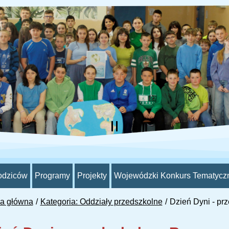
odziców
Programy
Projekty
Wojewódzki Konkurs Tematycz
na główna
Kategoria: Oddziały przedszkolne
Dzień Dyni - pr