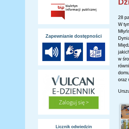
Dz
28 pa
W tym
Młyńs
Zapewnianie dostępności
Dynia
Międz
jakic
w śro
równi
domu.
oraz 
Ursz
Licznik odwiedzin