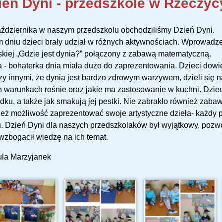
ień Dyni - przedszkole w Rzeczyc
ździernika w naszym przedszkolu obchodziliśmy Dzień Dyni.
 dniu dzieci brały udział w różnych aktywnościach. Wprowadze
kiej „Gdzie jest dynia?” połączony z zabawą matematyczną.
 - bohaterka dnia miała dużo do zaprezentowania. Dzieci dowied
y innymi, że dynia jest bardzo zdrowym warzywem, dzieli się n
h warunkach rośnie oraz jakie ma zastosowanie w kuchni. Dzie
dku, a także jak smakują jej pestki. Nie zabrakło również zaba
eż możliwość zaprezentować swoje artystyczne dzieła- każdy p
 Dzień Dyni dla naszych przedszkolaków był wyjątkowy, pozwo
wzbogacił wiedzę na ich temat.
ula Marzyjanek