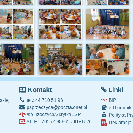
Kontakt
Linki
skiej
tel.: 44 710 51 93
BIP
psprzeczyca@poczta.onet.pl
e-Dziennik
/sp_rzeczyca/SkrytkaESP
Polityka Pr
AE:PL-70552-98865-JIHVB-26
Deklaracja