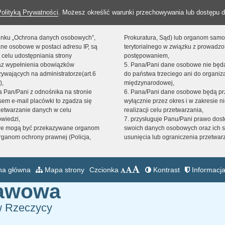
Polityką Prywatności
. Możesz określić warunki przechowywania lub dostępu d
 linku „Ochrona danych osobowych”,
Prokuratura, Sąd) lub organom sam
ne osobowe w postaci adresu IP, są
terytorialnego w związku z prowadz
 celu udostępniania strony
postępowaniem,
raz wypełnienia obowiązków
5. Pana/Pani dane osobowe nie bę
ywających na administratorze(art.6
do państwa trzeciego ani do organiza
),
międzynarodowej,
sta Pan/Pani z odnośnika na stronie
6. Pana/Pani dane osobowe będą pr
em e-mail placówki to zgadza się
wyłącznie przez okres i w zakresie 
zetwarzanie danych w celu
realizacji celu przetwarzania,
owiedzi,
7. przysługuje Panu/Pani prawo dost
we mogą być przekazywane organom
swoich danych osobowych oraz ich s
ganom ochrony prawnej (Policja,
usunięcia lub ograniczenia przetwar
na główna
Mapa strony
Czcionka
Kontrast
Informacja
tawowa
w Rzeczycy