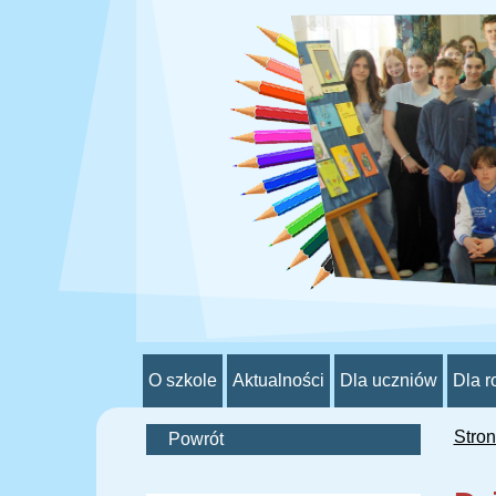
O szkole
Aktualności
Dla uczniów
Dla r
Stro
Powrót