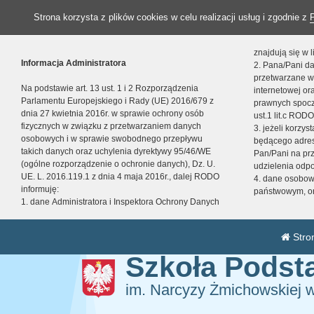
Strona korzysta z plików cookies w celu realizacji usług i zgodnie z
znajdują się w
Informacja Administratora
2. Pana/Pani da
przetwarzane w
Na podstawie art. 13 ust. 1 i 2 Rozporządzenia
internetowej o
Parlamentu Europejskiego i Rady (UE) 2016/679 z
prawnych spocz
dnia 27 kwietnia 2016r. w sprawie ochrony osób
ust.1 lit.c RODO
fizycznych w związku z przetwarzaniem danych
3. jeżeli korzy
osobowych i w sprawie swobodnego przepływu
będącego adres
takich danych oraz uchylenia dyrektywy 95/46/WE
Pan/Pani na pr
(ogólne rozporządzenie o ochronie danych), Dz. U.
udzielenia odp
UE. L. 2016.119.1 z dnia 4 maja 2016r., dalej RODO
4. dane osobo
informuję:
państwowym, or
1. dane Administratora i Inspektora Ochrony Danych
Stro
Szkoła Pods
im. Narcyzy Żmichowskiej 