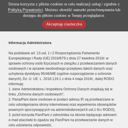
Strona korzysta z plików cookies w celu realizacji usług i zgodnie z
Polityką Prywatności
. Możesz określić warunki przechowywania lub
dostępu do plików cookies w Twojej przeglądarce.
Akceptuję ciasteczka
Informacja Administratora
Na podstawie art. 13 ust. 1 i 2 Rozporządzenia Parlamentu
Europejskiego i Rady (UE) 2016/679 z dnia 27 kwietnia 2016r. w
sprawie ochrony osób fizycznych w związku z przetwarzaniem danych
osobowych i w sprawie swobodnego przepływu takich danych oraz
uchylenia dyrektywy 95/46/WE (ogólne rozporządzenie o ochronie
danych), Dz. U. UE. L. 2016.119.1 z dnia 4 maja 2016r., dalej RODO
informuję:
1. dane Administratora i Inspektora Ochrony Danych znajdują się w
linku „Ochrona danych osobowych”,
2. Pana/Pani dane osobowe w postaci adresu IP, są przetwarzane w
celu udostępniania strony internetowej oraz wypełnienia obowiązków
prawnych spoczywających na administratorze(art.6 ust.1 lit.c RODO),
3. jeżeli korzysta Pan/Pani z odnośnika na stronie będącego adresem
e-mail placówki to zgadza się Pan/Pani na przetwarzanie danych w
celu udzielenia odpowiedzi,