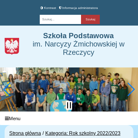
Kontrast
Informacja administratora
Fraza
Szkoła Podstawowa
im. Narcyzy Żmichowskiej w
Rzeczycy
Menu
Strona główna
Kategoria: Rok szkolny 2022/2023