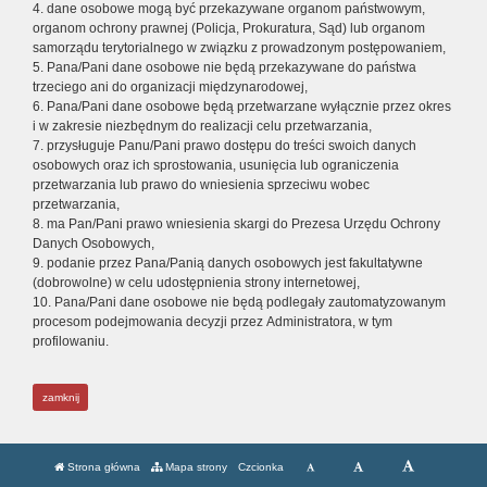
4. dane osobowe mogą być przekazywane organom państwowym,
organom ochrony prawnej (Policja, Prokuratura, Sąd) lub organom
samorządu terytorialnego w związku z prowadzonym postępowaniem,
5. Pana/Pani dane osobowe nie będą przekazywane do państwa
trzeciego ani do organizacji międzynarodowej,
6. Pana/Pani dane osobowe będą przetwarzane wyłącznie przez okres
i w zakresie niezbędnym do realizacji celu przetwarzania,
7. przysługuje Panu/Pani prawo dostępu do treści swoich danych
osobowych oraz ich sprostowania, usunięcia lub ograniczenia
przetwarzania lub prawo do wniesienia sprzeciwu wobec
przetwarzania,
8. ma Pan/Pani prawo wniesienia skargi do Prezesa Urzędu Ochrony
Danych Osobowych,
9. podanie przez Pana/Panią danych osobowych jest fakultatywne
(dobrowolne) w celu udostępnienia strony internetowej,
10. Pana/Pani dane osobowe nie będą podlegały zautomatyzowanym
procesom podejmowania decyzji przez Administratora, w tym
profilowaniu.
zamknij
Strona główna
Mapa strony
Czcionka