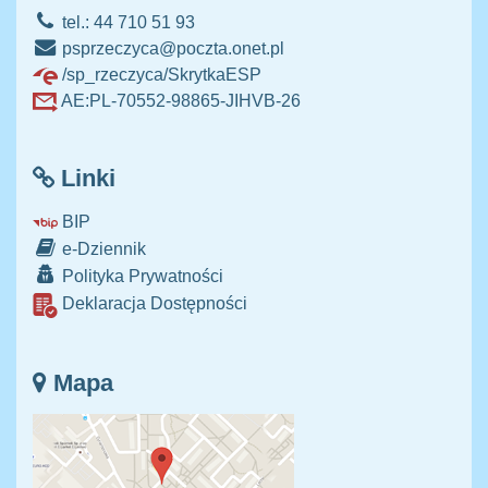
tel.: 44 710 51 93
psprzeczyca@poczta.onet.pl
/sp_rzeczyca/SkrytkaESP
AE:PL-70552-98865-JIHVB-26
Linki
BIP
e-Dziennik
Polityka Prywatności
Deklaracja Dostępności
Mapa