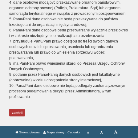
4. dane osobowe mogą być przekazywane organom państwowym,
organom ochrony prawnej (Policja, Prokuratura, Sąd) lub organom
samorządu terytorialnego w związku z prowadzonym postępowaniem,
5. Pana/Pani dane osobowe nie będą przekazywane do państwa
trzeciego ani do organizacji międzynarodowej,
6. Pana/Pani dane osobowe będą przetwarzane wyłącznie przez okres
i w zakresie niezbędnym do realizacji celu przetwarzania,
7. przysługuje Panu/Pani prawo dostępu do treści swoich danych
osobowych oraz ich sprostowania, usunięcia lub ograniczenia
przetwarzania lub prawo do wniesienia sprzeciwu wobec
przetwarzania,
8. ma Pan/Pani prawo wniesienia skargi do Prezesa Urzędu Ochrony
Danych Osobowych,
9. podanie przez Pana/Panią danych osobowych jest fakultatywne
(dobrowolne) w celu udostępnienia strony internetowej,
10. Pana/Pani dane osobowe nie będą podlegały zautomatyzowanym
procesom podejmowania decyzji przez Administratora, w tym
profilowaniu.
zamknij
Strona główna
Mapa strony
Czcionka