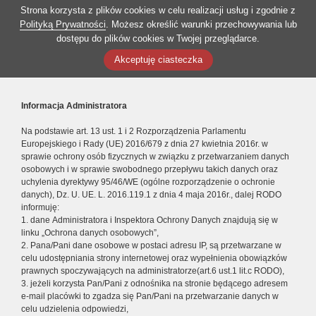
Strona korzysta z plików cookies w celu realizacji usług i zgodnie z
Polityką Prywatności
. Możesz określić warunki przechowywania lub
dostępu do plików cookies w Twojej przeglądarce.
Akceptuję ciasteczka
Informacja Administratora
Na podstawie art. 13 ust. 1 i 2 Rozporządzenia Parlamentu
Europejskiego i Rady (UE) 2016/679 z dnia 27 kwietnia 2016r. w
sprawie ochrony osób fizycznych w związku z przetwarzaniem danych
osobowych i w sprawie swobodnego przepływu takich danych oraz
uchylenia dyrektywy 95/46/WE (ogólne rozporządzenie o ochronie
danych), Dz. U. UE. L. 2016.119.1 z dnia 4 maja 2016r., dalej RODO
informuję:
1. dane Administratora i Inspektora Ochrony Danych znajdują się w
linku „Ochrona danych osobowych”,
2. Pana/Pani dane osobowe w postaci adresu IP, są przetwarzane w
celu udostępniania strony internetowej oraz wypełnienia obowiązków
prawnych spoczywających na administratorze(art.6 ust.1 lit.c RODO),
3. jeżeli korzysta Pan/Pani z odnośnika na stronie będącego adresem
e-mail placówki to zgadza się Pan/Pani na przetwarzanie danych w
celu udzielenia odpowiedzi,