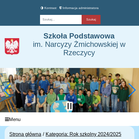
Kontrast
Informacja administratora
Fraza
Szkoła Podstawowa
im. Narcyzy Żmichowskiej w
Rzeczycy
Menu
Strona główna
Kategoria: Rok szkolny 2024/2025