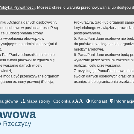
Polityką Prywatności
. Możesz określić warunki przechowywania lub dostępu d
 linku „Ochrona danych osobowych”,
Prokuratura, Sąd) lub organom sam
ne osobowe w postaci adresu IP, są
terytorialnego w związku z prowadz
 celu udostępniania strony
postępowaniem,
raz wypełnienia obowiązków
5. Pana/Pani dane osobowe nie bę
ywających na administratorze(art.6
do państwa trzeciego ani do organiza
),
międzynarodowej,
sta Pan/Pani z odnośnika na stronie
6. Pana/Pani dane osobowe będą pr
em e-mail placówki to zgadza się
wyłącznie przez okres i w zakresie 
zetwarzanie danych w celu
realizacji celu przetwarzania,
owiedzi,
7. przysługuje Panu/Pani prawo dost
we mogą być przekazywane organom
swoich danych osobowych oraz ich s
ganom ochrony prawnej (Policja,
usunięcia lub ograniczenia przetwar
na główna
Mapa strony
Czcionka
Kontrast
Informacja
tawowa
w Rzeczycy