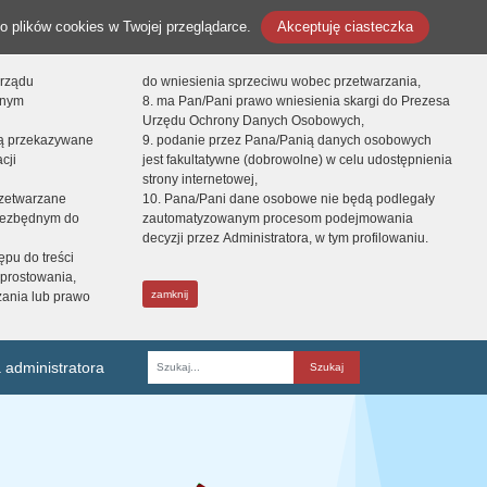
o plików cookies w Twojej przeglądarce.
Akceptuję ciasteczka
orządu
do wniesienia sprzeciwu wobec przetwarzania,
onym
8. ma Pan/Pani prawo wniesienia skargi do Prezesa
Urzędu Ochrony Danych Osobowych,
dą przekazywane
9. podanie przez Pana/Panią danych osobowych
cji
jest fakultatywne (dobrowolne) w celu udostępnienia
strony internetowej,
zetwarzane
10. Pana/Pani dane osobowe nie będą podlegały
niezbędnym do
zautomatyzowanym procesom podejmowania
decyzji przez Administratora, w tym profilowaniu.
ępu do treści
prostowania,
zamknij
zania lub prawo
 administratora
Fraza