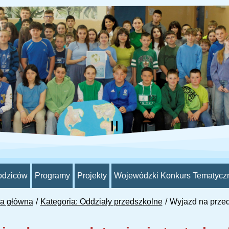
odziców
Programy
Projekty
Wojewódzki Konkurs Tematycz
na główna
Kategoria: Oddziały przedszkolne
Wyjazd na przeds