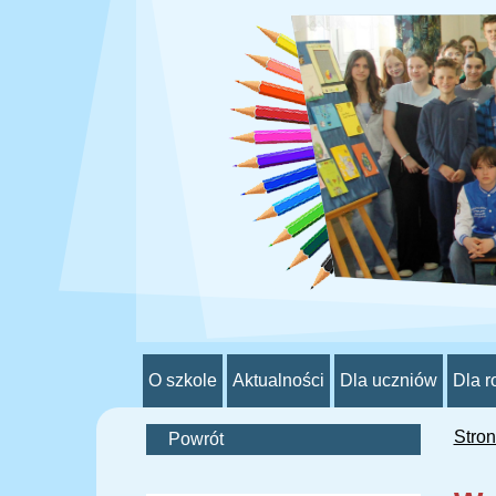
O szkole
Aktualności
Dla uczniów
Dla r
Stro
Powrót