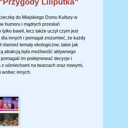
"Przygody Liliputka"
ycieczkę do Miejskiego Domu Kultury w
łne humoru i mądrych przesłań
ylko bawił, lecz także uczył czym jest
 dla innych i pomagał zrozumieć, że każdy
również tematy ekologiczne, takie jak
ą atrakcją była możliwość aktywnego
, pomagali im podejmować decyzje i
a z uśmiechami na twarzach oraz nowymi,
m wobec innych.