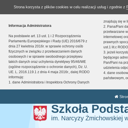
Strona korzysta z plików cookies w celu realizacji usług i zgodnie z
znajdują się w
Informacja Administratora
2. Pana/Pani da
przetwarzane w
Na podstawie art. 13 ust. 1 i 2 Rozporządzenia
internetowej o
Parlamentu Europejskiego i Rady (UE) 2016/679 z
prawnych spocz
dnia 27 kwietnia 2016r. w sprawie ochrony osób
ust.1 lit.c RODO
fizycznych w związku z przetwarzaniem danych
3. jeżeli korzy
osobowych i w sprawie swobodnego przepływu
będącego adres
takich danych oraz uchylenia dyrektywy 95/46/WE
Pan/Pani na pr
(ogólne rozporządzenie o ochronie danych), Dz. U.
udzielenia odp
UE. L. 2016.119.1 z dnia 4 maja 2016r., dalej RODO
4. dane osobo
informuję:
państwowym, or
1. dane Administratora i Inspektora Ochrony Danych
Stro
Szkoła Pods
im. Narcyzy Żmichowskiej 