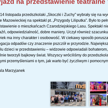
jazd na przedstawienie teatralne 
14 listopada przedszkolaki „Skoczki i Zuchy” wybrały się na w
 Mazowieckiej na spektakl pt. „Przygody Liliputka”. Było to pe
stawienie o mieszkańcach Czarodziejskiego Lasu. Spektakl nie t
aźń, odpowiedzialność, dobre maniery. Uczył również szacunku
iek ma inny charakter i osobowość. W ciekawy sposób poruszał 
gacja odpadów czy znaczenie pszczół w przyrodzie. Największ
łu dzieci w przedstawieniu – widzowie odpowiadali bohaterom
nie tworzyli bajkowy świat. Wszyscy wróciliśmy do przedszkol
mi przemyśleniami o tym, jak warto być życzliwym i pomocny
ula Marzyjanek