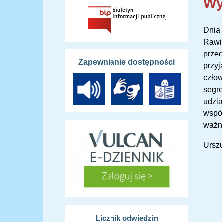
Wy
Dnia 
Rawie
przed
Zapewnianie dostępności
przyj
człow
segre
udzia
wspól
ważny
Ursz
Licznik odwiedzin