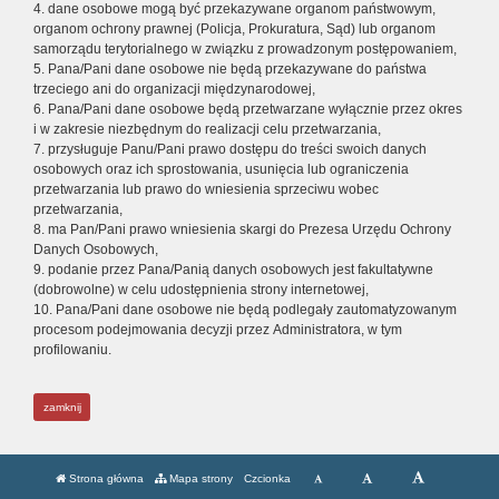
4. dane osobowe mogą być przekazywane organom państwowym,
organom ochrony prawnej (Policja, Prokuratura, Sąd) lub organom
samorządu terytorialnego w związku z prowadzonym postępowaniem,
5. Pana/Pani dane osobowe nie będą przekazywane do państwa
trzeciego ani do organizacji międzynarodowej,
6. Pana/Pani dane osobowe będą przetwarzane wyłącznie przez okres
i w zakresie niezbędnym do realizacji celu przetwarzania,
7. przysługuje Panu/Pani prawo dostępu do treści swoich danych
osobowych oraz ich sprostowania, usunięcia lub ograniczenia
przetwarzania lub prawo do wniesienia sprzeciwu wobec
przetwarzania,
8. ma Pan/Pani prawo wniesienia skargi do Prezesa Urzędu Ochrony
Danych Osobowych,
9. podanie przez Pana/Panią danych osobowych jest fakultatywne
(dobrowolne) w celu udostępnienia strony internetowej,
10. Pana/Pani dane osobowe nie będą podlegały zautomatyzowanym
procesom podejmowania decyzji przez Administratora, w tym
profilowaniu.
zamknij
Strona główna
Mapa strony
Czcionka