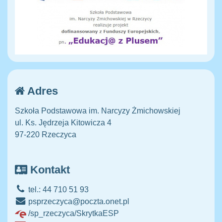
Adres
Szkoła Podstawowa im. Narcyzy Żmichowskiej
ul. Ks. Jędrzeja Kitowicza 4
97-220 Rzeczyca
Kontakt
tel.: 44 710 51 93
psprzeczyca@poczta.onet.pl
/sp_rzeczyca/SkrytkaESP