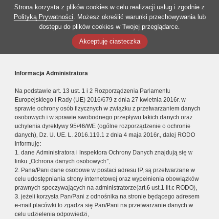
Strona korzysta z plików cookies w celu realizacji usług i zgodnie z
Polityką Prywatności
. Możesz określić warunki przechowywania lub
dostępu do plików cookies w Twojej przeglądarce.
Akceptuję ciasteczka
Informacja Administratora
Na podstawie art. 13 ust. 1 i 2 Rozporządzenia Parlamentu
Europejskiego i Rady (UE) 2016/679 z dnia 27 kwietnia 2016r. w
sprawie ochrony osób fizycznych w związku z przetwarzaniem danych
osobowych i w sprawie swobodnego przepływu takich danych oraz
uchylenia dyrektywy 95/46/WE (ogólne rozporządzenie o ochronie
danych), Dz. U. UE. L. 2016.119.1 z dnia 4 maja 2016r., dalej RODO
informuję:
1. dane Administratora i Inspektora Ochrony Danych znajdują się w
linku „Ochrona danych osobowych”,
2. Pana/Pani dane osobowe w postaci adresu IP, są przetwarzane w
celu udostępniania strony internetowej oraz wypełnienia obowiązków
prawnych spoczywających na administratorze(art.6 ust.1 lit.c RODO),
3. jeżeli korzysta Pan/Pani z odnośnika na stronie będącego adresem
e-mail placówki to zgadza się Pan/Pani na przetwarzanie danych w
celu udzielenia odpowiedzi,