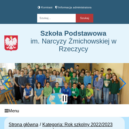
Kontrast
Informacja administratora
Fraza
Szkoła Podstawowa
im. Narcyzy Żmichowskiej w
Rzeczycy
Menu
Strona główna
Kategoria: Rok szkolny 2022/2023