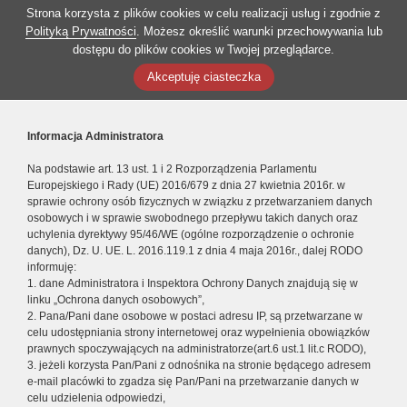
Strona korzysta z plików cookies w celu realizacji usług i zgodnie z
Polityką Prywatności
. Możesz określić warunki przechowywania lub
dostępu do plików cookies w Twojej przeglądarce.
Akceptuję ciasteczka
Informacja Administratora
Na podstawie art. 13 ust. 1 i 2 Rozporządzenia Parlamentu
Europejskiego i Rady (UE) 2016/679 z dnia 27 kwietnia 2016r. w
sprawie ochrony osób fizycznych w związku z przetwarzaniem danych
osobowych i w sprawie swobodnego przepływu takich danych oraz
uchylenia dyrektywy 95/46/WE (ogólne rozporządzenie o ochronie
danych), Dz. U. UE. L. 2016.119.1 z dnia 4 maja 2016r., dalej RODO
informuję:
1. dane Administratora i Inspektora Ochrony Danych znajdują się w
linku „Ochrona danych osobowych”,
2. Pana/Pani dane osobowe w postaci adresu IP, są przetwarzane w
celu udostępniania strony internetowej oraz wypełnienia obowiązków
prawnych spoczywających na administratorze(art.6 ust.1 lit.c RODO),
3. jeżeli korzysta Pan/Pani z odnośnika na stronie będącego adresem
e-mail placówki to zgadza się Pan/Pani na przetwarzanie danych w
celu udzielenia odpowiedzi,