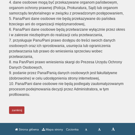
4. dane osobowe mogą być przekazywane organom państwowym,
organom ochrony prawnej (Policja, Prokuratura, Sąd) lub organom
samorządu terytorialnego w związku z prowadzonym postępowaniem,
5. Pana/Pani dane osobowe nie będą przekazywane do państwa
trzeciego ani do organizacji międzynarodowej,
6. Pana/Pani dane osobowe będą przetwarzane wyłącznie przez okres
i w zakresie niezbędnym do realizacji celu przetwarzania,
7. przysługuje Panu/Pani prawo dostępu do treści swoich danych
osobowych oraz ich sprostowania, usunięcia lub ograniczenia
przetwarzania lub prawo do wniesienia sprzeciwu wobec
przetwarzania,
8. ma Pan/Pani prawo wniesienia skargi do Prezesa Urzędu Ochrony
Danych Osobowych,
9. podanie przez Pana/Panią danych osobowych jest fakultatywne
(dobrowolne) w celu udostępnienia strony internetowej,
10. Pana/Pani dane osobowe nie będą podlegały zautomatyzowanym
procesom podejmowania decyzji przez Administratora, w tym
profilowaniu.
zamknij
Strona główna
Mapa strony
Czcionka