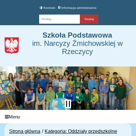
Kontrast
Informacja administratora
Fraza
Szkoła Podstawowa
im. Narcyzy Żmichowskiej w
Rzeczycy
Menu
Strona główna
Kategoria: Oddziały przedszkolne