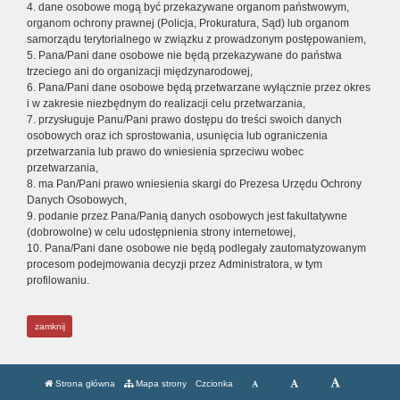
4. dane osobowe mogą być przekazywane organom państwowym,
organom ochrony prawnej (Policja, Prokuratura, Sąd) lub organom
samorządu terytorialnego w związku z prowadzonym postępowaniem,
5. Pana/Pani dane osobowe nie będą przekazywane do państwa
trzeciego ani do organizacji międzynarodowej,
6. Pana/Pani dane osobowe będą przetwarzane wyłącznie przez okres
i w zakresie niezbędnym do realizacji celu przetwarzania,
7. przysługuje Panu/Pani prawo dostępu do treści swoich danych
osobowych oraz ich sprostowania, usunięcia lub ograniczenia
przetwarzania lub prawo do wniesienia sprzeciwu wobec
przetwarzania,
8. ma Pan/Pani prawo wniesienia skargi do Prezesa Urzędu Ochrony
Danych Osobowych,
9. podanie przez Pana/Panią danych osobowych jest fakultatywne
(dobrowolne) w celu udostępnienia strony internetowej,
10. Pana/Pani dane osobowe nie będą podlegały zautomatyzowanym
procesom podejmowania decyzji przez Administratora, w tym
profilowaniu.
zamknij
Strona główna
Mapa strony
Czcionka