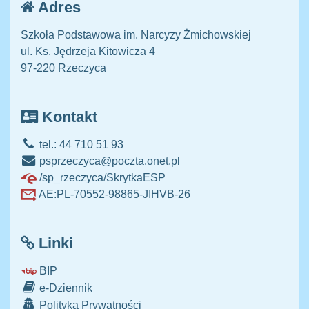
Adres
Szkoła Podstawowa im. Narcyzy Żmichowskiej
ul. Ks. Jędrzeja Kitowicza 4
97-220 Rzeczyca
Kontakt
tel.: 44 710 51 93
psprzeczyca@poczta.onet.pl
/sp_rzeczyca/SkrytkaESP
AE:PL-70552-98865-JIHVB-26
Linki
BIP
e-Dziennik
Polityka Prywatności