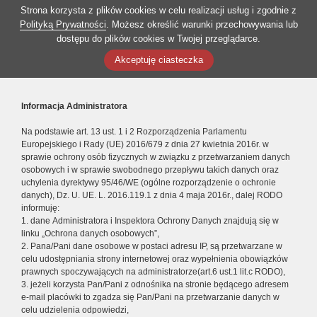
Strona korzysta z plików cookies w celu realizacji usług i zgodnie z
Polityką Prywatności
. Możesz określić warunki przechowywania lub
dostępu do plików cookies w Twojej przeglądarce.
Akceptuję ciasteczka
Informacja Administratora
Na podstawie art. 13 ust. 1 i 2 Rozporządzenia Parlamentu
Europejskiego i Rady (UE) 2016/679 z dnia 27 kwietnia 2016r. w
sprawie ochrony osób fizycznych w związku z przetwarzaniem danych
osobowych i w sprawie swobodnego przepływu takich danych oraz
uchylenia dyrektywy 95/46/WE (ogólne rozporządzenie o ochronie
danych), Dz. U. UE. L. 2016.119.1 z dnia 4 maja 2016r., dalej RODO
informuję:
1. dane Administratora i Inspektora Ochrony Danych znajdują się w
linku „Ochrona danych osobowych”,
2. Pana/Pani dane osobowe w postaci adresu IP, są przetwarzane w
celu udostępniania strony internetowej oraz wypełnienia obowiązków
prawnych spoczywających na administratorze(art.6 ust.1 lit.c RODO),
3. jeżeli korzysta Pan/Pani z odnośnika na stronie będącego adresem
e-mail placówki to zgadza się Pan/Pani na przetwarzanie danych w
celu udzielenia odpowiedzi,