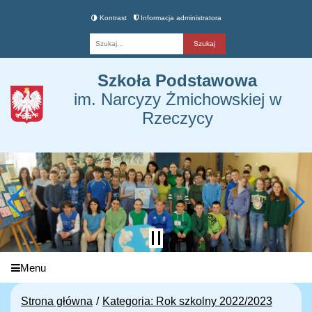
Kontrast
Informacja administratora
Fraza
Szkoła Podstawowa
im. Narcyzy Żmichowskiej w
Rzeczycy
Menu
Strona główna
Kategoria: Rok szkolny 2022/2023