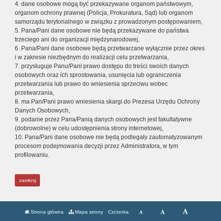
4. dane osobowe mogą być przekazywane organom państwowym,
organom ochrony prawnej (Policja, Prokuratura, Sąd) lub organom
samorządu terytorialnego w związku z prowadzonym postępowaniem,
5. Pana/Pani dane osobowe nie będą przekazywane do państwa
trzeciego ani do organizacji międzynarodowej,
6. Pana/Pani dane osobowe będą przetwarzane wyłącznie przez okres
i w zakresie niezbędnym do realizacji celu przetwarzania,
7. przysługuje Panu/Pani prawo dostępu do treści swoich danych
osobowych oraz ich sprostowania, usunięcia lub ograniczenia
przetwarzania lub prawo do wniesienia sprzeciwu wobec
przetwarzania,
8. ma Pan/Pani prawo wniesienia skargi do Prezesa Urzędu Ochrony
Danych Osobowych,
9. podanie przez Pana/Panią danych osobowych jest fakultatywne
(dobrowolne) w celu udostępnienia strony internetowej,
10. Pana/Pani dane osobowe nie będą podlegały zautomatyzowanym
procesom podejmowania decyzji przez Administratora, w tym
profilowaniu.
zamknij
Strona główna
Mapa strony
Czcionka