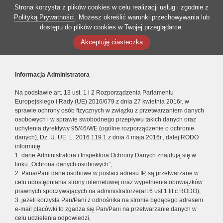
Strona korzysta z plików cookies w celu realizacji usług i zgodnie z
Polityką Prywatności
. Możesz określić warunki przechowywania lub
dostępu do plików cookies w Twojej przeglądarce.
Akceptuję ciasteczka
Informacja Administratora
Na podstawie art. 13 ust. 1 i 2 Rozporządzenia Parlamentu
Europejskiego i Rady (UE) 2016/679 z dnia 27 kwietnia 2016r. w
sprawie ochrony osób fizycznych w związku z przetwarzaniem danych
osobowych i w sprawie swobodnego przepływu takich danych oraz
uchylenia dyrektywy 95/46/WE (ogólne rozporządzenie o ochronie
danych), Dz. U. UE. L. 2016.119.1 z dnia 4 maja 2016r., dalej RODO
informuję:
1. dane Administratora i Inspektora Ochrony Danych znajdują się w
linku „Ochrona danych osobowych”,
2. Pana/Pani dane osobowe w postaci adresu IP, są przetwarzane w
celu udostępniania strony internetowej oraz wypełnienia obowiązków
prawnych spoczywających na administratorze(art.6 ust.1 lit.c RODO),
3. jeżeli korzysta Pan/Pani z odnośnika na stronie będącego adresem
e-mail placówki to zgadza się Pan/Pani na przetwarzanie danych w
celu udzielenia odpowiedzi,