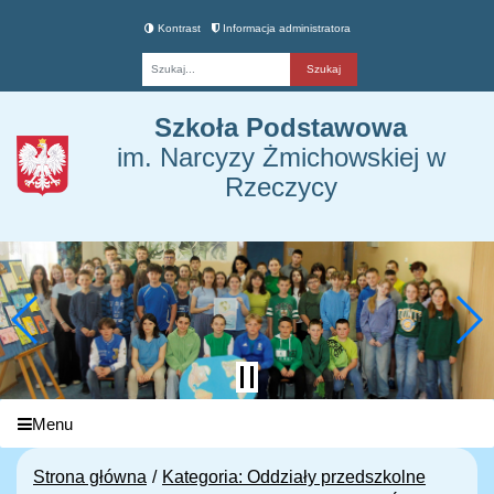
Kontrast
Informacja administratora
Fraza
Szkoła Podstawowa
im. Narcyzy Żmichowskiej w
Rzeczycy
Menu
Strona główna
Kategoria: Oddziały przedszkolne