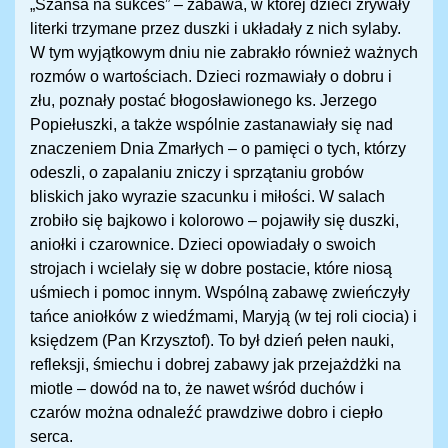
„Szansa na sukces” – zabawa, w której dzieci zrywały
literki trzymane przez duszki i układały z nich sylaby.
W tym wyjątkowym dniu nie zabrakło również ważnych
rozmów o wartościach. Dzieci rozmawiały o dobru i
złu, poznały postać błogosławionego ks. Jerzego
Popiełuszki, a także wspólnie zastanawiały się nad
znaczeniem Dnia Zmarłych – o pamięci o tych, którzy
odeszli, o zapalaniu zniczy i sprzątaniu grobów
bliskich jako wyrazie szacunku i miłości. W salach
zrobiło się bajkowo i kolorowo – pojawiły się duszki,
aniołki i czarownice. Dzieci opowiadały o swoich
strojach i wcielały się w dobre postacie, które niosą
uśmiech i pomoc innym. Wspólną zabawę zwieńczyły
tańce aniołków z wiedźmami, Maryją (w tej roli ciocia) i
księdzem (Pan Krzysztof). To był dzień pełen nauki,
refleksji, śmiechu i dobrej zabawy jak przejażdżki na
miotle – dowód na to, że nawet wśród duchów i
czarów można odnaleźć prawdziwe dobro i ciepło
serca.