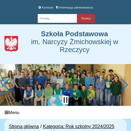
Kontrast
Informacja administratora
Fraza
Szkoła Podstawowa
im. Narcyzy Żmichowskiej w
Rzeczycy
Menu
Strona główna
Kategoria: Rok szkolny 2024/2025