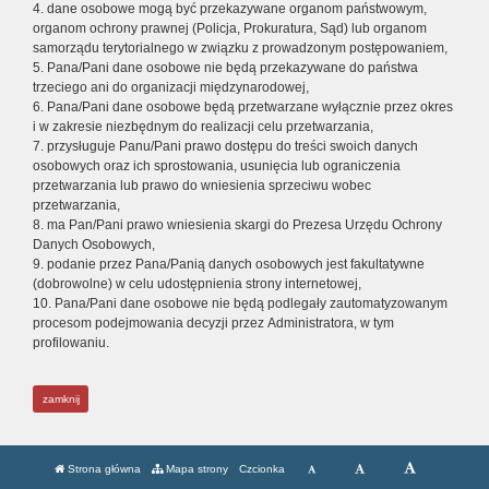
4. dane osobowe mogą być przekazywane organom państwowym,
organom ochrony prawnej (Policja, Prokuratura, Sąd) lub organom
samorządu terytorialnego w związku z prowadzonym postępowaniem,
5. Pana/Pani dane osobowe nie będą przekazywane do państwa
trzeciego ani do organizacji międzynarodowej,
6. Pana/Pani dane osobowe będą przetwarzane wyłącznie przez okres
i w zakresie niezbędnym do realizacji celu przetwarzania,
7. przysługuje Panu/Pani prawo dostępu do treści swoich danych
osobowych oraz ich sprostowania, usunięcia lub ograniczenia
przetwarzania lub prawo do wniesienia sprzeciwu wobec
przetwarzania,
8. ma Pan/Pani prawo wniesienia skargi do Prezesa Urzędu Ochrony
Danych Osobowych,
9. podanie przez Pana/Panią danych osobowych jest fakultatywne
(dobrowolne) w celu udostępnienia strony internetowej,
10. Pana/Pani dane osobowe nie będą podlegały zautomatyzowanym
procesom podejmowania decyzji przez Administratora, w tym
profilowaniu.
zamknij
Strona główna
Mapa strony
Czcionka