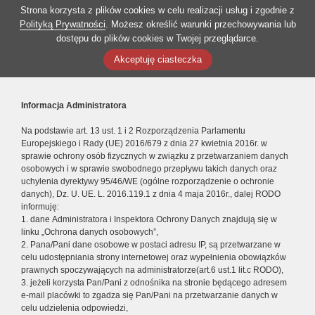
Strona korzysta z plików cookies w celu realizacji usług i zgodnie z
Polityką Prywatności
. Możesz określić warunki przechowywania lub
dostępu do plików cookies w Twojej przeglądarce.
Akceptuję ciasteczka
Informacja Administratora
Na podstawie art. 13 ust. 1 i 2 Rozporządzenia Parlamentu
Europejskiego i Rady (UE) 2016/679 z dnia 27 kwietnia 2016r. w
sprawie ochrony osób fizycznych w związku z przetwarzaniem danych
osobowych i w sprawie swobodnego przepływu takich danych oraz
uchylenia dyrektywy 95/46/WE (ogólne rozporządzenie o ochronie
danych), Dz. U. UE. L. 2016.119.1 z dnia 4 maja 2016r., dalej RODO
informuję:
1. dane Administratora i Inspektora Ochrony Danych znajdują się w
linku „Ochrona danych osobowych”,
2. Pana/Pani dane osobowe w postaci adresu IP, są przetwarzane w
celu udostępniania strony internetowej oraz wypełnienia obowiązków
prawnych spoczywających na administratorze(art.6 ust.1 lit.c RODO),
3. jeżeli korzysta Pan/Pani z odnośnika na stronie będącego adresem
e-mail placówki to zgadza się Pan/Pani na przetwarzanie danych w
celu udzielenia odpowiedzi,