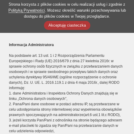
Strona korzysta z plików cookies w celu realizacji usług i zgodnie z
Polityką Prywatności
. Możesz określić warunki przechowywania lub
dostępu do plików cookies w Twojej przeglądarce.
Akceptuję ciasteczka
Informacja Administratora
Na podstawie art. 13 ust. 1 i 2 Rozporządzenia Parlamentu
Europejskiego i Rady (UE) 2016/679 z dnia 27 kwietnia 2016r. w
sprawie ochrony osób fizycznych w związku z przetwarzaniem danych
osobowych i w sprawie swobodnego przepływu takich danych oraz
uchylenia dyrektywy 95/46/WE (ogólne rozporządzenie o ochronie
danych), Dz. U. UE. L. 2016.119.1 z dnia 4 maja 2016r., dalej RODO
informuję:
1. dane Administratora i Inspektora Ochrony Danych znajdują się w
linku „Ochrona danych osobowych”,
2. Pana/Pani dane osobowe w postaci adresu IP, są przetwarzane w
celu udostępniania strony internetowej oraz wypełnienia obowiązków
prawnych spoczywających na administratorze(art.6 ust.1 lit.c RODO),
3. jeżeli korzysta Pan/Pani z odnośnika na stronie będącego adresem
e-mail placówki to zgadza się Pan/Pani na przetwarzanie danych w
celu udzielenia odpowiedzi,