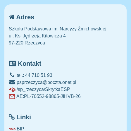
Adres
Szkoła Podstawowa im. Narcyzy Żmichowskiej
ul. Ks. Jędrzeja Kitowicza 4
97-220 Rzeczyca
Kontakt
tel.: 44 710 51 93
psprzeczyca@poczta.onet.pl
/sp_rzeczyca/SkrytkaESP
AE:PL-70552-98865-JIHVB-26
Linki
BIP