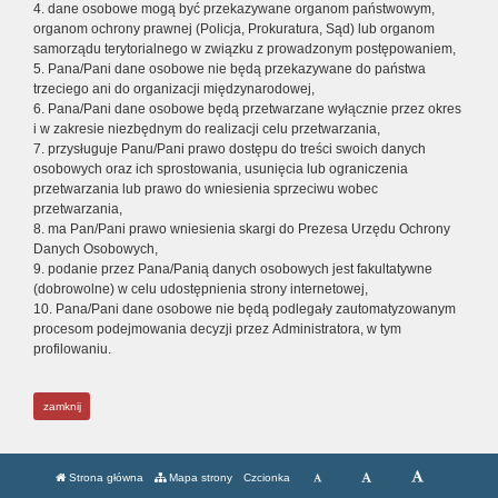
4. dane osobowe mogą być przekazywane organom państwowym,
organom ochrony prawnej (Policja, Prokuratura, Sąd) lub organom
samorządu terytorialnego w związku z prowadzonym postępowaniem,
5. Pana/Pani dane osobowe nie będą przekazywane do państwa
trzeciego ani do organizacji międzynarodowej,
6. Pana/Pani dane osobowe będą przetwarzane wyłącznie przez okres
i w zakresie niezbędnym do realizacji celu przetwarzania,
7. przysługuje Panu/Pani prawo dostępu do treści swoich danych
osobowych oraz ich sprostowania, usunięcia lub ograniczenia
przetwarzania lub prawo do wniesienia sprzeciwu wobec
przetwarzania,
8. ma Pan/Pani prawo wniesienia skargi do Prezesa Urzędu Ochrony
Danych Osobowych,
9. podanie przez Pana/Panią danych osobowych jest fakultatywne
(dobrowolne) w celu udostępnienia strony internetowej,
10. Pana/Pani dane osobowe nie będą podlegały zautomatyzowanym
procesom podejmowania decyzji przez Administratora, w tym
profilowaniu.
zamknij
Strona główna
Mapa strony
Czcionka