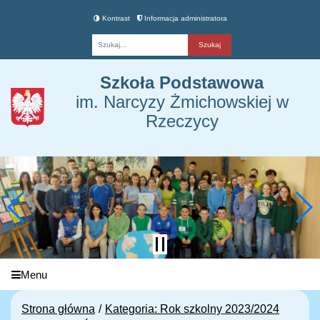
Kontrast
Informacja administratora
Fraza
Szkoła Podstawowa
im. Narcyzy Żmichowskiej w
Rzeczycy
Menu
Strona główna
Kategoria: Rok szkolny 2023/2024