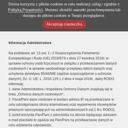
Strona korzysta z plików cookies w celu realizacji usług i zgodnie z
Polityką Prywatności
. Możesz określić warunki przechowywania lub
dostępu do plików cookies w Twojej przeglądarce.
Akceptuję ciasteczka
Informacja Administratora
Na podstawie art. 13 ust. 1 i 2 Rozporządzenia Parlamentu
Europejskiego i Rady (UE) 2016/679 z dnia 27 kwietnia 2016r. w
sprawie ochrony osób fizycznych w związku z przetwarzaniem danych
osobowych i w sprawie swobodnego przepływu takich danych oraz
uchylenia dyrektywy 95/46/WE (ogólne rozporządzenie o ochronie
danych), Dz. U. UE. L. 2016.119.1 z dnia 4 maja 2016r., dalej RODO
informuję:
1. dane Administratora i Inspektora Ochrony Danych znajdują się w
linku „Ochrona danych osobowych”,
2. Pana/Pani dane osobowe w postaci adresu IP, są przetwarzane w
celu udostępniania strony internetowej oraz wypełnienia obowiązków
prawnych spoczywających na administratorze(art.6 ust.1 lit.c RODO),
3. jeżeli korzysta Pan/Pani z odnośnika na stronie będącego adresem
e-mail placówki to zgadza się Pan/Pani na przetwarzanie danych w
celu udzielenia odpowiedzi,