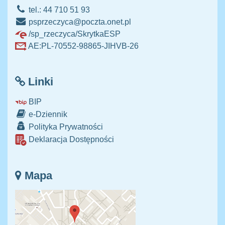
tel.: 44 710 51 93
psprzeczyca@poczta.onet.pl
/sp_rzeczyca/SkrytkaESP
AE:PL-70552-98865-JIHVB-26
Linki
BIP
e-Dziennik
Polityka Prywatności
Deklaracja Dostępności
Mapa