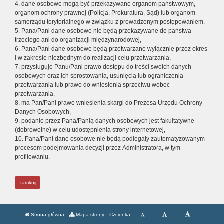
4. dane osobowe mogą być przekazywane organom państwowym,
organom ochrony prawnej (Policja, Prokuratura, Sąd) lub organom
samorządu terytorialnego w związku z prowadzonym postępowaniem,
5. Pana/Pani dane osobowe nie będą przekazywane do państwa
trzeciego ani do organizacji międzynarodowej,
6. Pana/Pani dane osobowe będą przetwarzane wyłącznie przez okres
i w zakresie niezbędnym do realizacji celu przetwarzania,
7. przysługuje Panu/Pani prawo dostępu do treści swoich danych
osobowych oraz ich sprostowania, usunięcia lub ograniczenia
przetwarzania lub prawo do wniesienia sprzeciwu wobec
przetwarzania,
8. ma Pan/Pani prawo wniesienia skargi do Prezesa Urzędu Ochrony
Danych Osobowych,
9. podanie przez Pana/Panią danych osobowych jest fakultatywne
(dobrowolne) w celu udostępnienia strony internetowej,
10. Pana/Pani dane osobowe nie będą podlegały zautomatyzowanym
procesom podejmowania decyzji przez Administratora, w tym
profilowaniu.
zamknij
Strona główna
Mapa strony
Czcionka