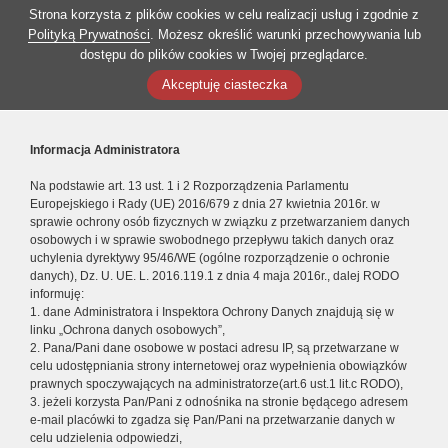
Strona korzysta z plików cookies w celu realizacji usług i zgodnie z
Polityką Prywatności
. Możesz określić warunki przechowywania lub
dostępu do plików cookies w Twojej przeglądarce.
Akceptuję ciasteczka
Informacja Administratora
Na podstawie art. 13 ust. 1 i 2 Rozporządzenia Parlamentu
Europejskiego i Rady (UE) 2016/679 z dnia 27 kwietnia 2016r. w
sprawie ochrony osób fizycznych w związku z przetwarzaniem danych
osobowych i w sprawie swobodnego przepływu takich danych oraz
uchylenia dyrektywy 95/46/WE (ogólne rozporządzenie o ochronie
danych), Dz. U. UE. L. 2016.119.1 z dnia 4 maja 2016r., dalej RODO
informuję:
1. dane Administratora i Inspektora Ochrony Danych znajdują się w
linku „Ochrona danych osobowych”,
2. Pana/Pani dane osobowe w postaci adresu IP, są przetwarzane w
celu udostępniania strony internetowej oraz wypełnienia obowiązków
prawnych spoczywających na administratorze(art.6 ust.1 lit.c RODO),
3. jeżeli korzysta Pan/Pani z odnośnika na stronie będącego adresem
e-mail placówki to zgadza się Pan/Pani na przetwarzanie danych w
celu udzielenia odpowiedzi,