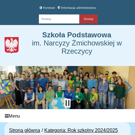
Kontrast
Informacja administratora
Fraza
Szkoła Podstawowa
im. Narcyzy Żmichowskiej w
Rzeczycy
Menu
Strona główna
Kategoria: Rok szkolny 2024/2025