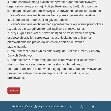
4. dane osobowe mogą być przekazywane organom państwowym,
organom ochrony prawnej (Policja, Prokuratura, Sąd) lub organom
samorządu terytorialnego w związku z prowadzonym postępowaniem,
5. Pana/Pani dane osobowe nie będą przekazywane do państwa
trzeciego ani do organizacji międzynarodowej,
6. Pana/Pani dane osobowe będą przetwarzane wyłącznie przez okres
i w zakresie niezbędnym do realizacji celu przetwarzania,
7. przysługuje Panu/Pani prawo dostępu do treści swoich danych
osobowych oraz ich sprostowania, usunięcia lub ograniczenia
przetwarzania lub prawo do wniesienia sprzeciwu wobec
przetwarzania,
8. ma Pan/Pani prawo wniesienia skargi do Prezesa Urzędu Ochrony
Danych Osobowych,
9. podanie przez Pana/Panią danych osobowych jest fakultatywne
(dobrowolne) w celu udostępnienia strony internetowej,
10. Pana/Pani dane osobowe nie będą podlegały zautomatyzowanym
procesom podejmowania decyzji przez Administratora, w tym
profilowaniu.
zamknij
Strona główna
Mapa strony
Czcionka