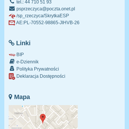
tel.: 44 710 51 93
psprzeczyca@poczta.onet.pl
/sp_rzeczyca/SkrytkaESP
AE:PL-70552-98865-JIHVB-26
Linki
BIP
e-Dziennik
Polityka Prywatności
Deklaracja Dostępności
Mapa