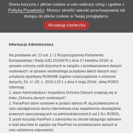
Strona korzysta z plików cookies w celu realizacji usług i zgodnie z
Polityką Prywatności
. Możesz określić warunki przechowywania lub
dostępu do plików cookies w Twojej przeglądarce.
Akceptuję ciasteczka
Informacja Administratora
Na podstawie art. 13 ust. 1 i 2 Rozporządzenia Parlamentu
Europejskiego i Rady (UE) 2016/679 z dnia 27 kwietnia 2016r. w
sprawie ochrony osób fizycznych w związku z przetwarzaniem danych
osobowych i w sprawie swobodnego przepływu takich danych oraz
uchylenia dyrektywy 95/46/WE (ogólne rozporządzenie o ochronie
danych), Dz. U. UE. L. 2016.119.1 z dnia 4 maja 2016r., dalej RODO
informuję:
1. dane Administratora i Inspektora Ochrony Danych znajdują się w
linku „Ochrona danych osobowych”,
2. Pana/Pani dane osobowe w postaci adresu IP, są przetwarzane w
celu udostępniania strony internetowej oraz wypełnienia obowiązków
prawnych spoczywających na administratorze(art.6 ust.1 lit.c RODO),
3. jeżeli korzysta Pan/Pani z odnośnika na stronie będącego adresem
e-mail placówki to zgadza się Pan/Pani na przetwarzanie danych w
celu udzielenia odpowiedzi,