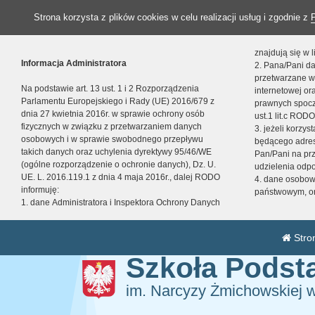
Strona korzysta z plików cookies w celu realizacji usług i zgodnie z
znajdują się w
Informacja Administratora
2. Pana/Pani da
przetwarzane w
Na podstawie art. 13 ust. 1 i 2 Rozporządzenia
internetowej o
Parlamentu Europejskiego i Rady (UE) 2016/679 z
prawnych spocz
dnia 27 kwietnia 2016r. w sprawie ochrony osób
ust.1 lit.c RODO
fizycznych w związku z przetwarzaniem danych
3. jeżeli korzy
osobowych i w sprawie swobodnego przepływu
będącego adres
takich danych oraz uchylenia dyrektywy 95/46/WE
Pan/Pani na pr
(ogólne rozporządzenie o ochronie danych), Dz. U.
udzielenia odp
UE. L. 2016.119.1 z dnia 4 maja 2016r., dalej RODO
4. dane osobo
informuję:
państwowym, or
1. dane Administratora i Inspektora Ochrony Danych
Stro
Szkoła Pods
im. Narcyzy Żmichowskiej 