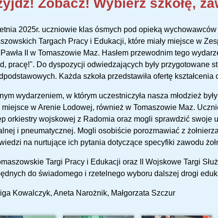
zyjdź! Zobacz! Wybierz szkołę, za
etnia 2025r. uczniowie klas ósmych pod opieką wychowawców i 
zowskich Targach Pracy i Edukacji, które miały miejsce w Ze
Pawła II w Tomaszowie Maz. Hasłem przewodnim tego wydarzeni
, pracę!". Do dyspozycji odwiedzających były przygotowane sto
podstawowych. Każda szkoła przedstawiła ofertę kształcenia or
nym wydarzeniem, w którym uczestniczyła nasza młodzież były I
 miejsce w Arenie Lodowej, również w Tomaszowie Maz. Ucznio
p orkiestry wojskowej z Radomia oraz mogli sprawdzić swoje um
alnej i pneumatycznej. Mogli osobiście porozmawiać z żołnier
iedzi na nurtujące ich pytania dotyczące specyfiki zawodu żołn
omaszowskie Targi Pracy i Edukacji oraz II Wojskowe Targi Służ
ędnych do świadomego i rzetelnego wyboru dalszej drogi edukac
ga Kowalczyk, Aneta Narożnik, Małgorzata Szczur