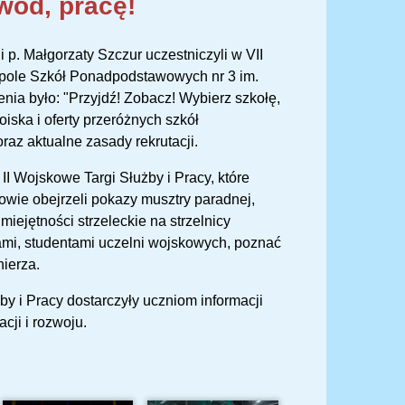
wód, pracę!
p. Małgorzaty Szczur uczestniczyli w VII
spole Szkół Ponadpodstawowych nr 3 im.
a było: "Przyjdź! Zobacz! Wybierz szkołę,
iska i oferty przeróżnych szkół
az aktualne zasady rekrutacji.
I Wojskowe Targi Służby i Pracy, które
wie obejrzeli pokazy musztry paradnej,
iejętności strzeleckie na strzelnicy
zami, studentami uczelni wojskowych, poznać
ierza.
by i Pracy dostarczyły uczniom informacji
ji i rozwoju.