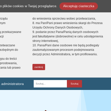
o plików cookies w Twojej przeglądarce.
Akceptuję ciasteczka
orządu
do wniesienia sprzeciwu wobec przetwarzania,
onym
8. ma Pan/Pani prawo wniesienia skargi do Prezesa
Urzędu Ochrony Danych Osobowych,
dą przekazywane
9. podanie przez Pana/Panią danych osobowych
cji
jest fakultatywne (dobrowolne) w celu udostępnienia
strony internetowej,
zetwarzane
10. Pana/Pani dane osobowe nie będą podlegały
niezbędnym do
zautomatyzowanym procesom podejmowania
decyzji przez Administratora, w tym profilowaniu.
ępu do treści
prostowania,
zamknij
zania lub prawo
 administratora
Fraza