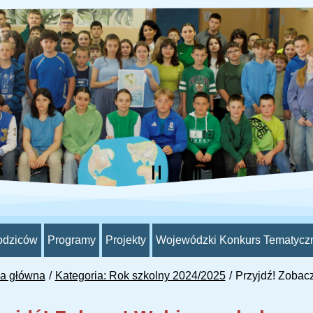
odziców
Programy
Projekty
Wojewódzki Konkurs Tematycz
na główna
Kategoria: Rok szkolny 2024/2025
Przyjdź! Zobacz