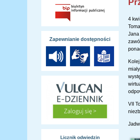
Pr
4 kwi
Tomas
Jana 
Zapewnianie dostępności
zawód
ponad
Kolej
miały
wystę
wirtu
odpow
VII T
niezb
Jadwi
Licznik odwiedzin