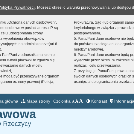
Polityką Prywatności
. Możesz określić warunki przechowywania lub dostępu d
 linku „Ochrona danych osobowych”,
Prokuratura, Sąd) lub organom sam
ne osobowe w postaci adresu IP, są
terytorialnego w związku z prowadz
 celu udostępniania strony
postępowaniem,
raz wypełnienia obowiązków
5. Pana/Pani dane osobowe nie bę
ywających na administratorze(art.6
do państwa trzeciego ani do organiza
),
międzynarodowej,
sta Pan/Pani z odnośnika na stronie
6. Pana/Pani dane osobowe będą pr
em e-mail placówki to zgadza się
wyłącznie przez okres i w zakresie 
zetwarzanie danych w celu
realizacji celu przetwarzania,
owiedzi,
7. przysługuje Panu/Pani prawo dost
we mogą być przekazywane organom
swoich danych osobowych oraz ich s
ganom ochrony prawnej (Policja,
usunięcia lub ograniczenia przetwar
na główna
Mapa strony
Czcionka
Kontrast
Informacja
tawowa
w Rzeczycy