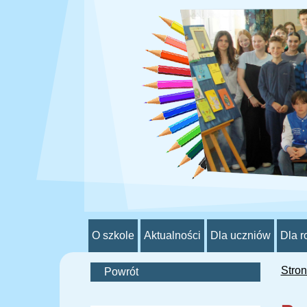
O szkole
Aktualności
Dla uczniów
Dla r
Stro
Powrót