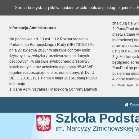
Strona korzysta z plików cookies w celu realizacji usług i zgodnie z
znajdują się w
Informacja Administratora
2. Pana/Pani da
przetwarzane w
Na podstawie art. 13 ust. 1 i 2 Rozporządzenia
internetowej o
Parlamentu Europejskiego i Rady (UE) 2016/679 z
prawnych spocz
dnia 27 kwietnia 2016r. w sprawie ochrony osób
ust.1 lit.c RODO
fizycznych w związku z przetwarzaniem danych
3. jeżeli korzy
osobowych i w sprawie swobodnego przepływu
będącego adres
takich danych oraz uchylenia dyrektywy 95/46/WE
Pan/Pani na pr
(ogólne rozporządzenie o ochronie danych), Dz. U.
udzielenia odp
UE. L. 2016.119.1 z dnia 4 maja 2016r., dalej RODO
4. dane osobo
informuję:
państwowym, or
1. dane Administratora i Inspektora Ochrony Danych
Stro
Szkoła Pods
im. Narcyzy Żmichowskiej 