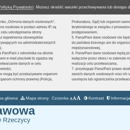
Polityką Prywatności
. Możesz określić warunki przechowywania lub dostępu d
 linku „Ochrona danych osobowych”,
Prokuratura, Sąd) lub organom sam
ne osobowe w postaci adresu IP, są
terytorialnego w związku z prowadz
 celu udostępniania strony
postępowaniem,
raz wypełnienia obowiązków
5. Pana/Pani dane osobowe nie bę
ywających na administratorze(art.6
do państwa trzeciego ani do organiza
),
międzynarodowej,
sta Pan/Pani z odnośnika na stronie
6. Pana/Pani dane osobowe będą pr
em e-mail placówki to zgadza się
wyłącznie przez okres i w zakresie 
zetwarzanie danych w celu
realizacji celu przetwarzania,
owiedzi,
7. przysługuje Panu/Pani prawo dost
we mogą być przekazywane organom
swoich danych osobowych oraz ich s
ganom ochrony prawnej (Policja,
usunięcia lub ograniczenia przetwar
na główna
Mapa strony
Czcionka
Kontrast
Informacja
tawowa
w Rzeczycy