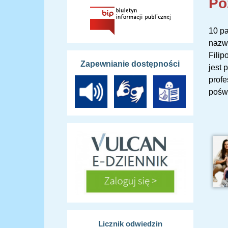
Po
10 pa
nazw
Filip
Zapewnianie dostępności
jest 
profe
pośw
Licznik odwiedzin