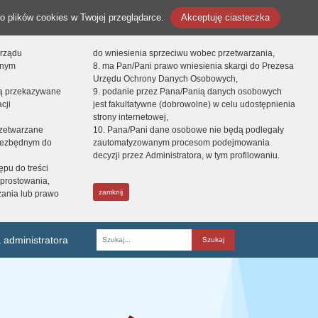
o plików cookies w Twojej przeglądarce.
Akceptuję ciasteczka
orządu
do wniesienia sprzeciwu wobec przetwarzania,
onym
8. ma Pan/Pani prawo wniesienia skargi do Prezesa
Urzędu Ochrony Danych Osobowych,
dą przekazywane
9. podanie przez Pana/Panią danych osobowych
cji
jest fakultatywne (dobrowolne) w celu udostępnienia
strony internetowej,
zetwarzane
10. Pana/Pani dane osobowe nie będą podlegały
niezbędnym do
zautomatyzowanym procesom podejmowania
decyzji przez Administratora, w tym profilowaniu.
ępu do treści
prostowania,
zamknij
zania lub prawo
 administratora
Fraza