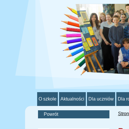
O szkole
Aktualności
Dla uczniów
Dla r
Stro
Powrót