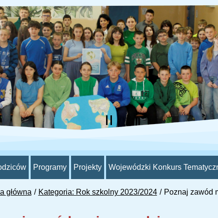
odziców
Programy
Projekty
Wojewódzki Konkurs Tematycz
na główna
Kategoria: Rok szkolny 2023/2024
Poznaj zawód m