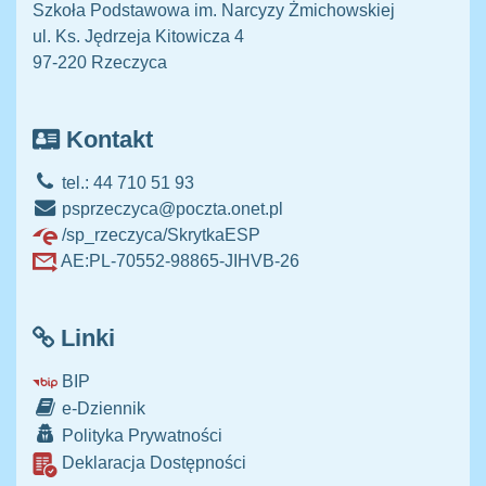
Szkoła Podstawowa im. Narcyzy Żmichowskiej
ul. Ks. Jędrzeja Kitowicza 4
97-220 Rzeczyca
Kontakt
tel.: 44 710 51 93
psprzeczyca@poczta.onet.pl
/sp_rzeczyca/SkrytkaESP
AE:PL-70552-98865-JIHVB-26
Linki
BIP
e-Dziennik
Polityka Prywatności
Deklaracja Dostępności