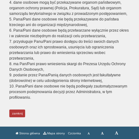
4. dane osobowe mogą być przekazywane organom państwowym,
organom ochrony prawnej (Policja, Prokuratura, Sąd) lub organom
samorządu terytorialnego w związku z prowadzonym postępowaniem,
5. Pana/Pani dane osobowe nie będą przekazywane do państwa
trzeciego ani do organizacji międzynarodowej,
6. Pana/Pani dane osobowe będą przetwarzane wyłącznie przez okres
i w zakresie niezbędnym do realizacji celu przetwarzania,
7. przysługuje Panu/Pani prawo dostępu do treści swoich danych
osobowych oraz ich sprostowania, usunięcia lub ograniczenia
przetwarzania lub prawo do wniesienia sprzeciwu wobec
przetwarzania,
8. ma Pan/Pani prawo wniesienia skargi do Prezesa Urzędu Ochrony
Danych Osobowych,
9. podanie przez Pana/Panią danych osobowych jest fakultatywne
(dobrowolne) w celu udostępnienia strony internetowej,
10. Pana/Pani dane osobowe nie będą podlegały zautomatyzowanym
procesom podejmowania decyzji przez Administratora, w tym
profilowaniu.
zamknij
Strona główna
Mapa strony
Czcionka