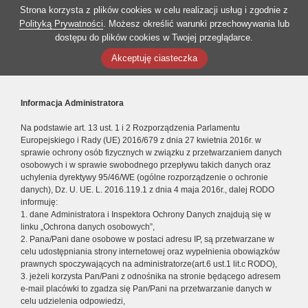
Strona korzysta z plików cookies w celu realizacji usług i zgodnie z
Polityką Prywatności
. Możesz określić warunki przechowywania lub
dostępu do plików cookies w Twojej przeglądarce.
Akceptuję ciasteczka
Informacja Administratora
Na podstawie art. 13 ust. 1 i 2 Rozporządzenia Parlamentu
Europejskiego i Rady (UE) 2016/679 z dnia 27 kwietnia 2016r. w
sprawie ochrony osób fizycznych w związku z przetwarzaniem danych
osobowych i w sprawie swobodnego przepływu takich danych oraz
uchylenia dyrektywy 95/46/WE (ogólne rozporządzenie o ochronie
danych), Dz. U. UE. L. 2016.119.1 z dnia 4 maja 2016r., dalej RODO
informuję:
1. dane Administratora i Inspektora Ochrony Danych znajdują się w
linku „Ochrona danych osobowych”,
2. Pana/Pani dane osobowe w postaci adresu IP, są przetwarzane w
celu udostępniania strony internetowej oraz wypełnienia obowiązków
prawnych spoczywających na administratorze(art.6 ust.1 lit.c RODO),
3. jeżeli korzysta Pan/Pani z odnośnika na stronie będącego adresem
e-mail placówki to zgadza się Pan/Pani na przetwarzanie danych w
celu udzielenia odpowiedzi,