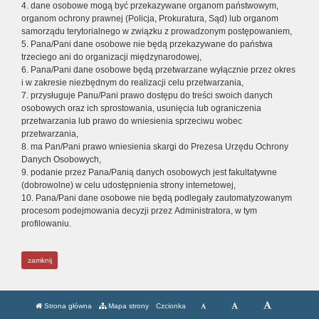
4. dane osobowe mogą być przekazywane organom państwowym,
organom ochrony prawnej (Policja, Prokuratura, Sąd) lub organom
samorządu terytorialnego w związku z prowadzonym postępowaniem,
5. Pana/Pani dane osobowe nie będą przekazywane do państwa
trzeciego ani do organizacji międzynarodowej,
6. Pana/Pani dane osobowe będą przetwarzane wyłącznie przez okres
i w zakresie niezbędnym do realizacji celu przetwarzania,
7. przysługuje Panu/Pani prawo dostępu do treści swoich danych
osobowych oraz ich sprostowania, usunięcia lub ograniczenia
przetwarzania lub prawo do wniesienia sprzeciwu wobec
przetwarzania,
8. ma Pan/Pani prawo wniesienia skargi do Prezesa Urzędu Ochrony
Danych Osobowych,
9. podanie przez Pana/Panią danych osobowych jest fakultatywne
(dobrowolne) w celu udostępnienia strony internetowej,
10. Pana/Pani dane osobowe nie będą podlegały zautomatyzowanym
procesom podejmowania decyzji przez Administratora, w tym
profilowaniu.
zamknij
Strona główna
Mapa strony
Czcionka