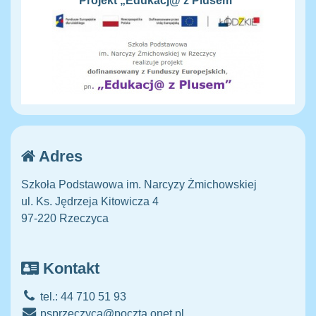
Projekt „Edukacj@ z Plusem"
Adres
Szkoła Podstawowa im. Narcyzy Żmichowskiej
ul. Ks. Jędrzeja Kitowicza 4
97-220 Rzeczyca
Kontakt
tel.: 44 710 51 93
psprzeczyca@poczta.onet.pl