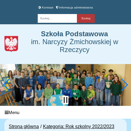
Kontrast
Informacja administratora
Fraza
Szkoła Podstawowa
im. Narcyzy Żmichowskiej w
Rzeczycy
Menu
Strona główna
Kategoria: Rok szkolny 2022/2023