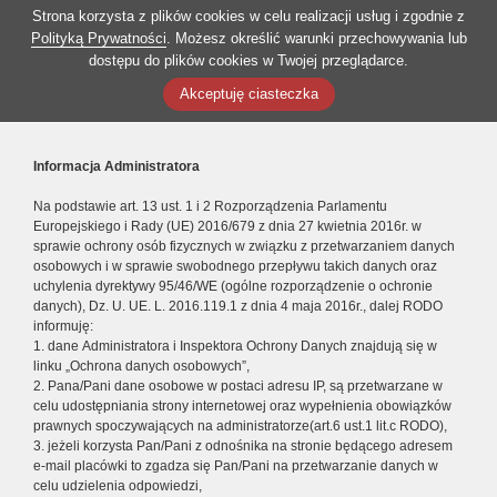
Strona korzysta z plików cookies w celu realizacji usług i zgodnie z
Polityką Prywatności
. Możesz określić warunki przechowywania lub
dostępu do plików cookies w Twojej przeglądarce.
Akceptuję ciasteczka
Informacja Administratora
Na podstawie art. 13 ust. 1 i 2 Rozporządzenia Parlamentu
Europejskiego i Rady (UE) 2016/679 z dnia 27 kwietnia 2016r. w
sprawie ochrony osób fizycznych w związku z przetwarzaniem danych
osobowych i w sprawie swobodnego przepływu takich danych oraz
uchylenia dyrektywy 95/46/WE (ogólne rozporządzenie o ochronie
danych), Dz. U. UE. L. 2016.119.1 z dnia 4 maja 2016r., dalej RODO
informuję:
1. dane Administratora i Inspektora Ochrony Danych znajdują się w
linku „Ochrona danych osobowych”,
2. Pana/Pani dane osobowe w postaci adresu IP, są przetwarzane w
celu udostępniania strony internetowej oraz wypełnienia obowiązków
prawnych spoczywających na administratorze(art.6 ust.1 lit.c RODO),
3. jeżeli korzysta Pan/Pani z odnośnika na stronie będącego adresem
e-mail placówki to zgadza się Pan/Pani na przetwarzanie danych w
celu udzielenia odpowiedzi,