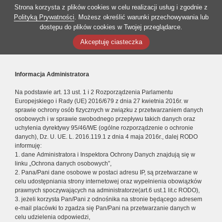
Strona korzysta z plików cookies w celu realizacji usług i zgodnie z
Polityką Prywatności
. Możesz określić warunki przechowywania lub
dostępu do plików cookies w Twojej przeglądarce.
Akceptuję ciasteczka
Informacja Administratora
Na podstawie art. 13 ust. 1 i 2 Rozporządzenia Parlamentu
Europejskiego i Rady (UE) 2016/679 z dnia 27 kwietnia 2016r. w
sprawie ochrony osób fizycznych w związku z przetwarzaniem danych
osobowych i w sprawie swobodnego przepływu takich danych oraz
uchylenia dyrektywy 95/46/WE (ogólne rozporządzenie o ochronie
danych), Dz. U. UE. L. 2016.119.1 z dnia 4 maja 2016r., dalej RODO
informuję:
1. dane Administratora i Inspektora Ochrony Danych znajdują się w
linku „Ochrona danych osobowych”,
2. Pana/Pani dane osobowe w postaci adresu IP, są przetwarzane w
celu udostępniania strony internetowej oraz wypełnienia obowiązków
prawnych spoczywających na administratorze(art.6 ust.1 lit.c RODO),
3. jeżeli korzysta Pan/Pani z odnośnika na stronie będącego adresem
e-mail placówki to zgadza się Pan/Pani na przetwarzanie danych w
celu udzielenia odpowiedzi,