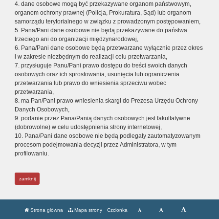
4. dane osobowe mogą być przekazywane organom państwowym,
organom ochrony prawnej (Policja, Prokuratura, Sąd) lub organom
samorządu terytorialnego w związku z prowadzonym postępowaniem,
5. Pana/Pani dane osobowe nie będą przekazywane do państwa
trzeciego ani do organizacji międzynarodowej,
6. Pana/Pani dane osobowe będą przetwarzane wyłącznie przez okres
i w zakresie niezbędnym do realizacji celu przetwarzania,
7. przysługuje Panu/Pani prawo dostępu do treści swoich danych
osobowych oraz ich sprostowania, usunięcia lub ograniczenia
przetwarzania lub prawo do wniesienia sprzeciwu wobec
przetwarzania,
8. ma Pan/Pani prawo wniesienia skargi do Prezesa Urzędu Ochrony
Danych Osobowych,
9. podanie przez Pana/Panią danych osobowych jest fakultatywne
(dobrowolne) w celu udostępnienia strony internetowej,
10. Pana/Pani dane osobowe nie będą podlegały zautomatyzowanym
procesom podejmowania decyzji przez Administratora, w tym
profilowaniu.
zamknij
Strona główna
Mapa strony
Czcionka