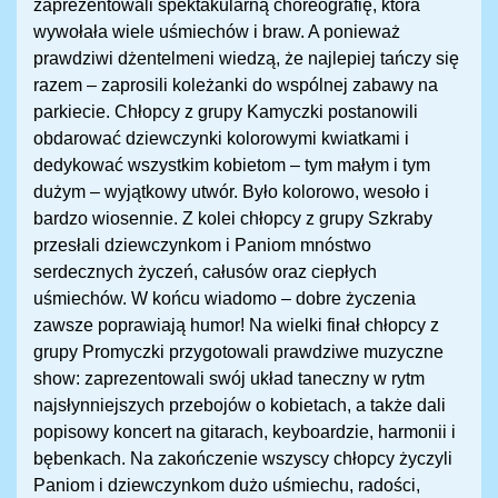
zaprezentowali spektakularną choreografię, która
wywołała wiele uśmiechów i braw. A ponieważ
prawdziwi dżentelmeni wiedzą, że najlepiej tańczy się
razem – zaprosili koleżanki do wspólnej zabawy na
parkiecie. Chłopcy z grupy Kamyczki postanowili
obdarować dziewczynki kolorowymi kwiatkami i
dedykować wszystkim kobietom – tym małym i tym
dużym – wyjątkowy utwór. Było kolorowo, wesoło i
bardzo wiosennie. Z kolei chłopcy z grupy Szkraby
przesłali dziewczynkom i Paniom mnóstwo
serdecznych życzeń, całusów oraz ciepłych
uśmiechów. W końcu wiadomo – dobre życzenia
zawsze poprawiają humor! Na wielki finał chłopcy z
grupy Promyczki przygotowali prawdziwe muzyczne
show: zaprezentowali swój układ taneczny w rytm
najsłynniejszych przebojów o kobietach, a także dali
popisowy koncert na gitarach, keyboardzie, harmonii i
bębenkach. Na zakończenie wszyscy chłopcy życzyli
Paniom i dziewczynkom dużo uśmiechu, radości,