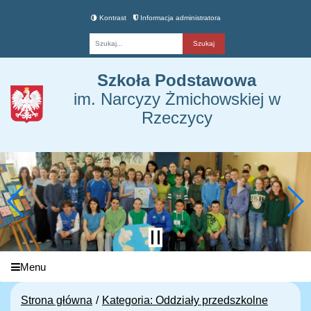
Kontrast
Informacja administratora
Fraza
Szkoła Podstawowa
im. Narcyzy Żmichowskiej w
Rzeczycy
Menu
Strona główna
Kategoria: Oddziały przedszkolne