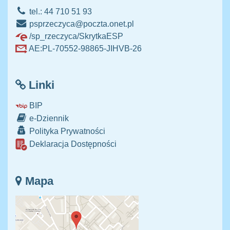
tel.: 44 710 51 93
psprzeczyca@poczta.onet.pl
/sp_rzeczyca/SkrytkaESP
AE:PL-70552-98865-JIHVB-26
Linki
BIP
e-Dziennik
Polityka Prywatności
Deklaracja Dostępności
Mapa