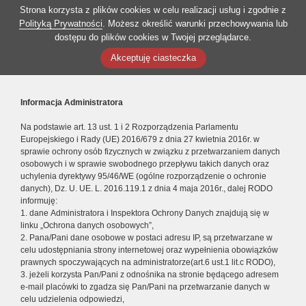
Strona korzysta z plików cookies w celu realizacji usług i zgodnie z
Polityką Prywatności
. Możesz określić warunki przechowywania lub
dostępu do plików cookies w Twojej przeglądarce.
Akceptuję ciasteczka
Informacja Administratora
Na podstawie art. 13 ust. 1 i 2 Rozporządzenia Parlamentu
Europejskiego i Rady (UE) 2016/679 z dnia 27 kwietnia 2016r. w
sprawie ochrony osób fizycznych w związku z przetwarzaniem danych
osobowych i w sprawie swobodnego przepływu takich danych oraz
uchylenia dyrektywy 95/46/WE (ogólne rozporządzenie o ochronie
danych), Dz. U. UE. L. 2016.119.1 z dnia 4 maja 2016r., dalej RODO
informuję:
1. dane Administratora i Inspektora Ochrony Danych znajdują się w
linku „Ochrona danych osobowych”,
2. Pana/Pani dane osobowe w postaci adresu IP, są przetwarzane w
celu udostępniania strony internetowej oraz wypełnienia obowiązków
prawnych spoczywających na administratorze(art.6 ust.1 lit.c RODO),
3. jeżeli korzysta Pan/Pani z odnośnika na stronie będącego adresem
e-mail placówki to zgadza się Pan/Pani na przetwarzanie danych w
celu udzielenia odpowiedzi,