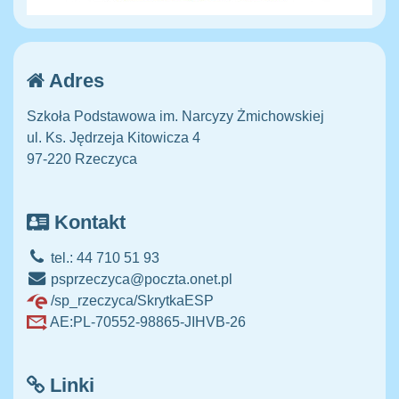
Adres
Szkoła Podstawowa im. Narcyzy Żmichowskiej
ul. Ks. Jędrzeja Kitowicza 4
97-220 Rzeczyca
Kontakt
tel.: 44 710 51 93
psprzeczyca@poczta.onet.pl
/sp_rzeczyca/SkrytkaESP
AE:PL-70552-98865-JIHVB-26
Linki