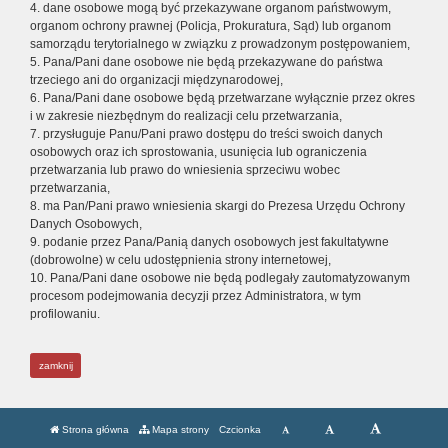
4. dane osobowe mogą być przekazywane organom państwowym,
organom ochrony prawnej (Policja, Prokuratura, Sąd) lub organom
samorządu terytorialnego w związku z prowadzonym postępowaniem,
5. Pana/Pani dane osobowe nie będą przekazywane do państwa
trzeciego ani do organizacji międzynarodowej,
6. Pana/Pani dane osobowe będą przetwarzane wyłącznie przez okres
i w zakresie niezbędnym do realizacji celu przetwarzania,
7. przysługuje Panu/Pani prawo dostępu do treści swoich danych
osobowych oraz ich sprostowania, usunięcia lub ograniczenia
przetwarzania lub prawo do wniesienia sprzeciwu wobec
przetwarzania,
8. ma Pan/Pani prawo wniesienia skargi do Prezesa Urzędu Ochrony
Danych Osobowych,
9. podanie przez Pana/Panią danych osobowych jest fakultatywne
(dobrowolne) w celu udostępnienia strony internetowej,
10. Pana/Pani dane osobowe nie będą podlegały zautomatyzowanym
procesom podejmowania decyzji przez Administratora, w tym
profilowaniu.
zamknij
Strona główna
Mapa strony
Czcionka