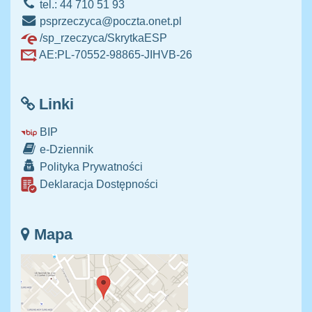
tel.: 44 710 51 93
psprzeczyca@poczta.onet.pl
/sp_rzeczyca/SkrytkaESP
AE:PL-70552-98865-JIHVB-26
Linki
BIP
e-Dziennik
Polityka Prywatności
Deklaracja Dostępności
Mapa