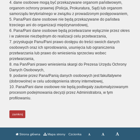
4. dane osobowe mogą być przekazywane organom państwowym,
organom ochrony prawnej (Policja, Prokuratura, Sąd) lub organom
samorządu terytorialnego w związku z prowadzonym postępowaniem,
5. Pana/Pani dane osobowe nie będą przekazywane do państwa
trzeciego ani do organizacji międzynarodowej,
6. Pana/Pani dane osobowe będą przetwarzane wyłącznie przez okres
i w zakresie niezbędnym do realizacji celu przetwarzania,
7. przysługuje Panu/Pani prawo dostępu do treści swoich danych
osobowych oraz ich sprostowania, usunięcia lub ograniczenia
przetwarzania lub prawo do wniesienia sprzeciwu wobec
przetwarzania,
8. ma Pan/Pani prawo wniesienia skargi do Prezesa Urzędu Ochrony
Danych Osobowych,
9. podanie przez Pana/Panią danych osobowych jest fakultatywne
(dobrowolne) w celu udostępnienia strony internetowej,
10. Pana/Pani dane osobowe nie będą podlegały zautomatyzowanym
procesom podejmowania decyzji przez Administratora, w tym
profilowaniu.
zamknij
Strona główna
Mapa strony
Czcionka