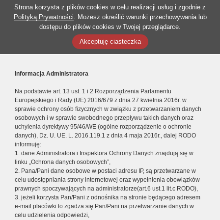
Strona korzysta z plików cookies w celu realizacji usług i zgodnie z
Polityką Prywatności
. Możesz określić warunki przechowywania lub
dostępu do plików cookies w Twojej przeglądarce.
Akceptuję ciasteczka
Informacja Administratora
Na podstawie art. 13 ust. 1 i 2 Rozporządzenia Parlamentu
Europejskiego i Rady (UE) 2016/679 z dnia 27 kwietnia 2016r. w
sprawie ochrony osób fizycznych w związku z przetwarzaniem danych
osobowych i w sprawie swobodnego przepływu takich danych oraz
uchylenia dyrektywy 95/46/WE (ogólne rozporządzenie o ochronie
danych), Dz. U. UE. L. 2016.119.1 z dnia 4 maja 2016r., dalej RODO
informuję:
1. dane Administratora i Inspektora Ochrony Danych znajdują się w
linku „Ochrona danych osobowych”,
2. Pana/Pani dane osobowe w postaci adresu IP, są przetwarzane w
celu udostępniania strony internetowej oraz wypełnienia obowiązków
prawnych spoczywających na administratorze(art.6 ust.1 lit.c RODO),
3. jeżeli korzysta Pan/Pani z odnośnika na stronie będącego adresem
e-mail placówki to zgadza się Pan/Pani na przetwarzanie danych w
celu udzielenia odpowiedzi,