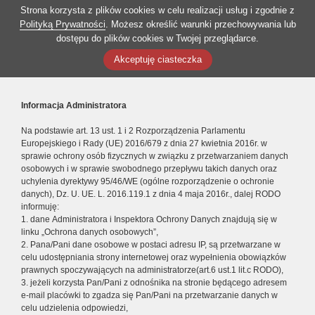
Strona korzysta z plików cookies w celu realizacji usług i zgodnie z
Polityką Prywatności
. Możesz określić warunki przechowywania lub
dostępu do plików cookies w Twojej przeglądarce.
Akceptuję ciasteczka
Informacja Administratora
Na podstawie art. 13 ust. 1 i 2 Rozporządzenia Parlamentu
Europejskiego i Rady (UE) 2016/679 z dnia 27 kwietnia 2016r. w
sprawie ochrony osób fizycznych w związku z przetwarzaniem danych
osobowych i w sprawie swobodnego przepływu takich danych oraz
uchylenia dyrektywy 95/46/WE (ogólne rozporządzenie o ochronie
danych), Dz. U. UE. L. 2016.119.1 z dnia 4 maja 2016r., dalej RODO
informuję:
1. dane Administratora i Inspektora Ochrony Danych znajdują się w
linku „Ochrona danych osobowych”,
2. Pana/Pani dane osobowe w postaci adresu IP, są przetwarzane w
celu udostępniania strony internetowej oraz wypełnienia obowiązków
prawnych spoczywających na administratorze(art.6 ust.1 lit.c RODO),
3. jeżeli korzysta Pan/Pani z odnośnika na stronie będącego adresem
e-mail placówki to zgadza się Pan/Pani na przetwarzanie danych w
celu udzielenia odpowiedzi,