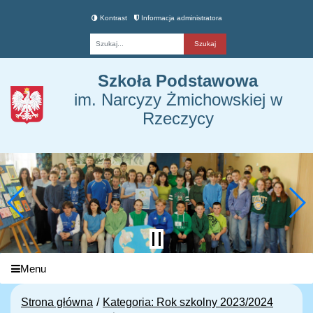
Kontrast
Informacja administratora
Fraza
Szkoła Podstawowa
im. Narcyzy Żmichowskiej w
Rzeczycy
Menu
Strona główna
Kategoria: Rok szkolny 2023/2024