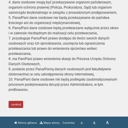
4. dane osobowe mogą być przekazywane organom państwowym,
organom ochrony prawnej (Policja, Prokuratura, Sąd) lub organom
samorządu terytorialnego w związku z prowadzonym postępowaniem,
5. Pana/Pani dane osobowe nie będą przekazywane do państwa
trzeciego ani do organizacji międzynarodowej,
6. Pana/Pani dane osobowe będą przetwarzane wyłącznie przez okres
i w zakresie niezbędnym do realizacji celu przetwarzania,
7. przysługuje Panu/Pani prawo dostępu do treści swoich danych
osobowych oraz ich sprostowania, usunięcia lub ograniczenia
przetwarzania lub prawo do wniesienia sprzeciwu wobec
przetwarzania,
8. ma Pan/Pani prawo wniesienia skargi do Prezesa Urzędu Ochrony
Danych Osobowych,
9. podanie przez Pana/Panią danych osobowych jest fakultatywne
(dobrowolne) w celu udostępnienia strony internetowej,
10. Pana/Pani dane osobowe nie będą podlegały zautomatyzowanym
procesom podejmowania decyzji przez Administratora, w tym
profilowaniu.
zamknij
Strona główna
Mapa strony
Czcionka