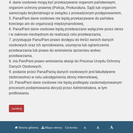
4. dane osobowe mogą być przekazywane organom państwowym,
organom ochrony prawnej (Policja, Prokuratura, Sąd) lub organom
samorządu terytorialnego w związku z prowadzonym postępowaniem,
5. Pana/Pani dane osobowe nie będą przekazywane do państwa
trzeciego ani do organizacji międzynarodowej,
6. Pana/Pani dane osobowe będą przetwarzane wyłącznie przez okres
i w zakresie niezbędnym do realizacji celu przetwarzania,
7. przysługuje Panu/Pani prawo dostępu do treści swoich danych
osobowych oraz ich sprostowania, usunięcia lub ograniczenia
przetwarzania lub prawo do wniesienia sprzeciwu wobec
przetwarzania,
8. ma Pan/Pani prawo wniesienia skargi do Prezesa Urzędu Ochrony
Danych Osobowych,
9. podanie przez Pana/Panią danych osobowych jest fakultatywne
(dobrowolne) w celu udostępnienia strony internetowej,
10. Pana/Pani dane osobowe nie będą podlegały zautomatyzowanym
procesom podejmowania decyzji przez Administratora, w tym
profilowaniu.
zamknij
Strona główna
Mapa strony
Czcionka