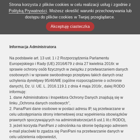
Strona korzysta z plików cookies w celu realizacji usług i zgodnie z
Polityką Prywatności
. Możesz określić warunki przechowywania lub
dostępu do plików cookies w Twojej przeglądarce.
Akceptuję ciasteczka
Informacja Administratora
Na podstawie art. 13 ust. 1 i 2 Rozporządzenia Parlamentu
Europejskiego i Rady (UE) 2016/679 z dnia 27 kwietnia 2016r. w
sprawie ochrony osób fizycznych w związku z przetwarzaniem danych
osobowych i w sprawie swobodnego przepływu takich danych oraz
uchylenia dyrektywy 95/46/WE (ogólne rozporządzenie o ochronie
danych), Dz. U. UE. L. 2016.119.1 z dnia 4 maja 2016r., dalej RODO
informuję:
1. dane Administratora i Inspektora Ochrony Danych znajdują się w
linku „Ochrona danych osobowych”,
2. Pana/Pani dane osobowe w postaci adresu IP, są przetwarzane w
celu udostępniania strony internetowej oraz wypełnienia obowiązków
prawnych spoczywających na administratorze(art.6 ust.1 lit.c RODO),
3. jeżeli korzysta Pan/Pani z odnośnika na stronie będącego adresem
e-mail placówki to zgadza się Pan/Pani na przetwarzanie danych w
celu udzielenia odpowiedzi,