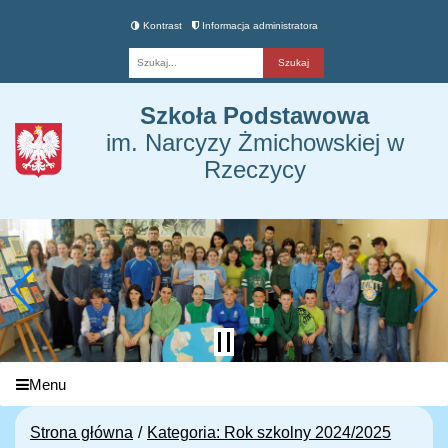
Kontrast
Informacja administratora
Fraza
Szkoła Podstawowa
im. Narcyzy Żmichowskiej w
Rzeczycy
Menu
Strona główna
Kategoria: Rok szkolny 2024/2025