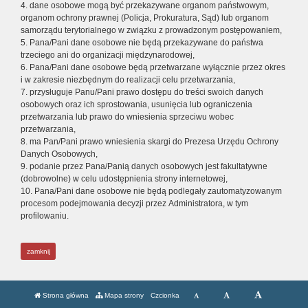
4. dane osobowe mogą być przekazywane organom państwowym,
organom ochrony prawnej (Policja, Prokuratura, Sąd) lub organom
samorządu terytorialnego w związku z prowadzonym postępowaniem,
5. Pana/Pani dane osobowe nie będą przekazywane do państwa
trzeciego ani do organizacji międzynarodowej,
6. Pana/Pani dane osobowe będą przetwarzane wyłącznie przez okres
i w zakresie niezbędnym do realizacji celu przetwarzania,
7. przysługuje Panu/Pani prawo dostępu do treści swoich danych
osobowych oraz ich sprostowania, usunięcia lub ograniczenia
przetwarzania lub prawo do wniesienia sprzeciwu wobec
przetwarzania,
8. ma Pan/Pani prawo wniesienia skargi do Prezesa Urzędu Ochrony
Danych Osobowych,
9. podanie przez Pana/Panią danych osobowych jest fakultatywne
(dobrowolne) w celu udostępnienia strony internetowej,
10. Pana/Pani dane osobowe nie będą podlegały zautomatyzowanym
procesom podejmowania decyzji przez Administratora, w tym
profilowaniu.
zamknij
Strona główna
Mapa strony
Czcionka