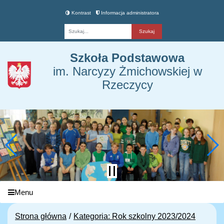
Kontrast
Informacja administratora
Fraza
Szkoła Podstawowa
im. Narcyzy Żmichowskiej w
Rzeczycy
Menu
Strona główna
Kategoria: Rok szkolny 2023/2024