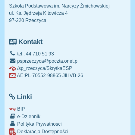
Szkoła Podstawowa im. Narcyzy Żmichowskiej
ul. Ks. Jędrzeja Kitowicza 4
97-220 Rzeczyca
Kontakt
tel.: 44 710 51 93
psprzeczyca@poczta.onet.pl
/sp_rzeczyca/SkrytkaESP
AE:PL-70552-98865-JIHVB-26
Linki
BIP
e-Dziennik
Polityka Prywatności
Deklaracja Dostępności