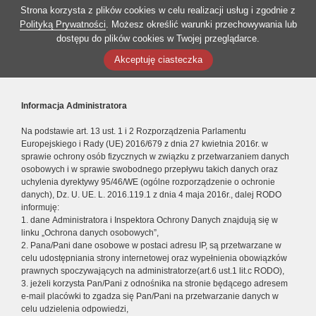
Strona korzysta z plików cookies w celu realizacji usług i zgodnie z
Polityką Prywatności
. Możesz określić warunki przechowywania lub
dostępu do plików cookies w Twojej przeglądarce.
Akceptuję ciasteczka
Informacja Administratora
Na podstawie art. 13 ust. 1 i 2 Rozporządzenia Parlamentu
Europejskiego i Rady (UE) 2016/679 z dnia 27 kwietnia 2016r. w
sprawie ochrony osób fizycznych w związku z przetwarzaniem danych
osobowych i w sprawie swobodnego przepływu takich danych oraz
uchylenia dyrektywy 95/46/WE (ogólne rozporządzenie o ochronie
danych), Dz. U. UE. L. 2016.119.1 z dnia 4 maja 2016r., dalej RODO
informuję:
1. dane Administratora i Inspektora Ochrony Danych znajdują się w
linku „Ochrona danych osobowych”,
2. Pana/Pani dane osobowe w postaci adresu IP, są przetwarzane w
celu udostępniania strony internetowej oraz wypełnienia obowiązków
prawnych spoczywających na administratorze(art.6 ust.1 lit.c RODO),
3. jeżeli korzysta Pan/Pani z odnośnika na stronie będącego adresem
e-mail placówki to zgadza się Pan/Pani na przetwarzanie danych w
celu udzielenia odpowiedzi,