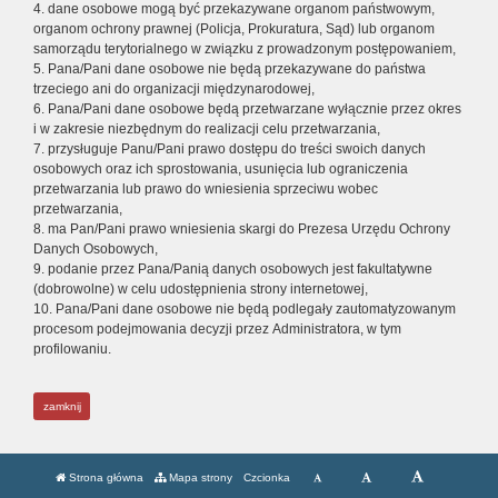
4. dane osobowe mogą być przekazywane organom państwowym,
organom ochrony prawnej (Policja, Prokuratura, Sąd) lub organom
samorządu terytorialnego w związku z prowadzonym postępowaniem,
5. Pana/Pani dane osobowe nie będą przekazywane do państwa
trzeciego ani do organizacji międzynarodowej,
6. Pana/Pani dane osobowe będą przetwarzane wyłącznie przez okres
i w zakresie niezbędnym do realizacji celu przetwarzania,
7. przysługuje Panu/Pani prawo dostępu do treści swoich danych
osobowych oraz ich sprostowania, usunięcia lub ograniczenia
przetwarzania lub prawo do wniesienia sprzeciwu wobec
przetwarzania,
8. ma Pan/Pani prawo wniesienia skargi do Prezesa Urzędu Ochrony
Danych Osobowych,
9. podanie przez Pana/Panią danych osobowych jest fakultatywne
(dobrowolne) w celu udostępnienia strony internetowej,
10. Pana/Pani dane osobowe nie będą podlegały zautomatyzowanym
procesom podejmowania decyzji przez Administratora, w tym
profilowaniu.
zamknij
Strona główna
Mapa strony
Czcionka