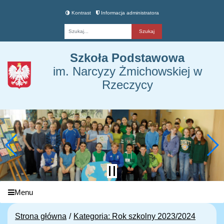
Kontrast
Informacja administratora
Fraza
Szkoła Podstawowa
im. Narcyzy Żmichowskiej w
Rzeczycy
Menu
Strona główna
Kategoria: Rok szkolny 2023/2024