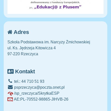
Adres
Szkoła Podstawowa im. Narcyzy Żmichowskiej
ul. Ks. Jędrzeja Kitowicza 4
97-220 Rzeczyca
Kontakt
tel.: 44 710 51 93
psprzeczyca@poczta.onet.pl
/sp_rzeczyca/SkrytkaESP
AE:PL-70552-98865-JIHVB-26