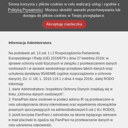
Strona korzysta z plików cookies w celu realizacji usług i zgodnie z
Polityką Prywatności
. Możesz określić warunki przechowywania lub
dostępu do plików cookies w Twojej przeglądarce.
Akceptuję ciasteczka
Informacja Administratora
Na podstawie art. 13 ust. 1 i 2 Rozporządzenia Parlamentu
Europejskiego i Rady (UE) 2016/679 z dnia 27 kwietnia 2016r. w
sprawie ochrony osób fizycznych w związku z przetwarzaniem danych
osobowych i w sprawie swobodnego przepływu takich danych oraz
uchylenia dyrektywy 95/46/WE (ogólne rozporządzenie o ochronie
danych), Dz. U. UE. L. 2016.119.1 z dnia 4 maja 2016r., dalej RODO
informuję:
1. dane Administratora i Inspektora Ochrony Danych znajdują się w
linku „Ochrona danych osobowych”,
2. Pana/Pani dane osobowe w postaci adresu IP, są przetwarzane w
celu udostępniania strony internetowej oraz wypełnienia obowiązków
prawnych spoczywających na administratorze(art.6 ust.1 lit.c RODO),
3. jeżeli korzysta Pan/Pani z odnośnika na stronie będącego adresem
e-mail placówki to zgadza się Pan/Pani na przetwarzanie danych w
celu udzielenia odpowiedzi,