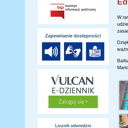
Ed
W ram
udzie
zasad
Zapewnianie dostępności
Dzięk
ważna
Barb
Mari
Licznik odwiedzin