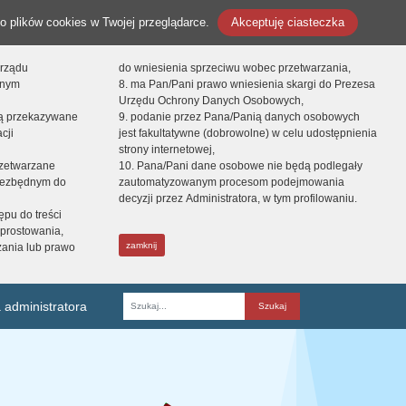
o plików cookies w Twojej przeglądarce.
Akceptuję ciasteczka
orządu
do wniesienia sprzeciwu wobec przetwarzania,
onym
8. ma Pan/Pani prawo wniesienia skargi do Prezesa
Urzędu Ochrony Danych Osobowych,
dą przekazywane
9. podanie przez Pana/Panią danych osobowych
cji
jest fakultatywne (dobrowolne) w celu udostępnienia
strony internetowej,
zetwarzane
10. Pana/Pani dane osobowe nie będą podlegały
niezbędnym do
zautomatyzowanym procesom podejmowania
decyzji przez Administratora, w tym profilowaniu.
ępu do treści
prostowania,
zamknij
zania lub prawo
 administratora
Fraza