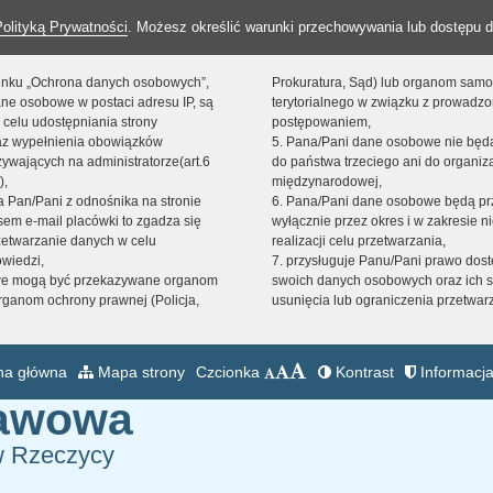
Polityką Prywatności
. Możesz określić warunki przechowywania lub dostępu d
 linku „Ochrona danych osobowych”,
Prokuratura, Sąd) lub organom sam
ne osobowe w postaci adresu IP, są
terytorialnego w związku z prowadz
 celu udostępniania strony
postępowaniem,
raz wypełnienia obowiązków
5. Pana/Pani dane osobowe nie bę
ywających na administratorze(art.6
do państwa trzeciego ani do organiza
),
międzynarodowej,
sta Pan/Pani z odnośnika na stronie
6. Pana/Pani dane osobowe będą pr
em e-mail placówki to zgadza się
wyłącznie przez okres i w zakresie 
zetwarzanie danych w celu
realizacji celu przetwarzania,
owiedzi,
7. przysługuje Panu/Pani prawo dost
we mogą być przekazywane organom
swoich danych osobowych oraz ich s
ganom ochrony prawnej (Policja,
usunięcia lub ograniczenia przetwar
na główna
Mapa strony
Czcionka
Kontrast
Informacja
tawowa
w Rzeczycy