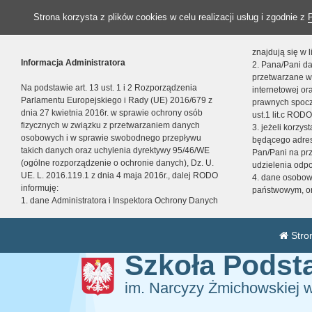
Strona korzysta z plików cookies w celu realizacji usług i zgodnie z
znajdują się w
Informacja Administratora
2. Pana/Pani da
przetwarzane w
Na podstawie art. 13 ust. 1 i 2 Rozporządzenia
internetowej o
Parlamentu Europejskiego i Rady (UE) 2016/679 z
prawnych spocz
dnia 27 kwietnia 2016r. w sprawie ochrony osób
ust.1 lit.c RODO
fizycznych w związku z przetwarzaniem danych
3. jeżeli korzy
osobowych i w sprawie swobodnego przepływu
będącego adres
takich danych oraz uchylenia dyrektywy 95/46/WE
Pan/Pani na pr
(ogólne rozporządzenie o ochronie danych), Dz. U.
udzielenia odp
UE. L. 2016.119.1 z dnia 4 maja 2016r., dalej RODO
4. dane osobo
informuję:
państwowym, or
1. dane Administratora i Inspektora Ochrony Danych
Stro
Szkoła Pods
im. Narcyzy Żmichowskiej 