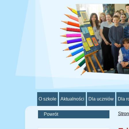
O szkole
Aktualności
Dla uczniów
Dla r
Stro
Powrót