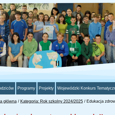
odziców
Programy
Projekty
Wojewódzki Konkurs Tematycz
na główna
Kategoria: Rok szkolny 2024/2025
Edukacja zdrow