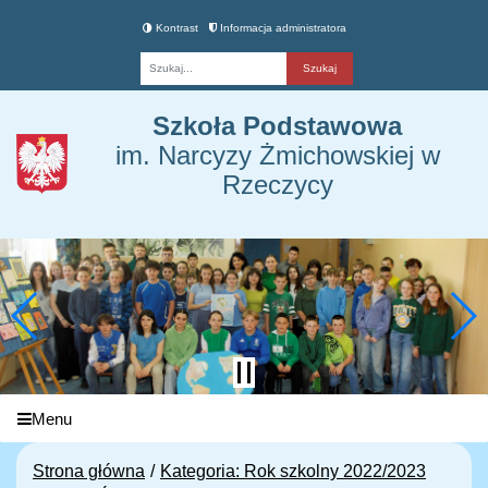
Kontrast
Informacja administratora
Fraza
Szkoła Podstawowa
im. Narcyzy Żmichowskiej w
Rzeczycy
Menu
Strona główna
Kategoria: Rok szkolny 2022/2023