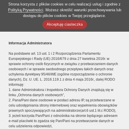
Strona korzysta z plików cookies w celu realizacji usług i zgodnie z
Polityką Prywatności
. Możesz określić warunki przechowywania lub
dostępu do plików cookies w Twojej przeglądarce.
Akceptuję ciasteczka
Informacja Administratora
Na podstawie art. 13 ust. 1 i 2 Rozporządzenia Parlamentu
Europejskiego i Rady (UE) 2016/679 z dnia 27 kwietnia 2016r. w
sprawie ochrony osób fizycznych w związku z przetwarzaniem danych
osobowych i w sprawie swobodnego przepływu takich danych oraz
uchylenia dyrektywy 95/46/WE (ogólne rozporządzenie o ochronie
danych), Dz. U. UE. L. 2016.119.1 z dnia 4 maja 2016r., dalej RODO
informuję:
1. dane Administratora i Inspektora Ochrony Danych znajdują się w
linku „Ochrona danych osobowych”,
2. Pana/Pani dane osobowe w postaci adresu IP, są przetwarzane w
celu udostępniania strony internetowej oraz wypełnienia obowiązków
prawnych spoczywających na administratorze(art.6 ust.1 lit.c RODO),
3. jeżeli korzysta Pan/Pani z odnośnika na stronie będącego adresem
e-mail placówki to zgadza się Pan/Pani na przetwarzanie danych w
celu udzielenia odpowiedzi,