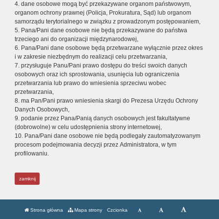
4. dane osobowe mogą być przekazywane organom państwowym,
organom ochrony prawnej (Policja, Prokuratura, Sąd) lub organom
samorządu terytorialnego w związku z prowadzonym postępowaniem,
5. Pana/Pani dane osobowe nie będą przekazywane do państwa
trzeciego ani do organizacji międzynarodowej,
6. Pana/Pani dane osobowe będą przetwarzane wyłącznie przez okres
i w zakresie niezbędnym do realizacji celu przetwarzania,
7. przysługuje Panu/Pani prawo dostępu do treści swoich danych
osobowych oraz ich sprostowania, usunięcia lub ograniczenia
przetwarzania lub prawo do wniesienia sprzeciwu wobec
przetwarzania,
8. ma Pan/Pani prawo wniesienia skargi do Prezesa Urzędu Ochrony
Danych Osobowych,
9. podanie przez Pana/Panią danych osobowych jest fakultatywne
(dobrowolne) w celu udostępnienia strony internetowej,
10. Pana/Pani dane osobowe nie będą podlegały zautomatyzowanym
procesom podejmowania decyzji przez Administratora, w tym
profilowaniu.
zamknij
Strona główna
Mapa strony
Czcionka