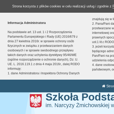
Strona korzysta z plików cookies w celu realizacji usług i zgodnie z
znajdują się w
Informacja Administratora
2. Pana/Pani da
przetwarzane w
Na podstawie art. 13 ust. 1 i 2 Rozporządzenia
internetowej o
Parlamentu Europejskiego i Rady (UE) 2016/679 z
prawnych spocz
dnia 27 kwietnia 2016r. w sprawie ochrony osób
ust.1 lit.c RODO
fizycznych w związku z przetwarzaniem danych
3. jeżeli korzy
osobowych i w sprawie swobodnego przepływu
będącego adres
takich danych oraz uchylenia dyrektywy 95/46/WE
Pan/Pani na pr
(ogólne rozporządzenie o ochronie danych), Dz. U.
udzielenia odp
UE. L. 2016.119.1 z dnia 4 maja 2016r., dalej RODO
4. dane osobo
informuję:
państwowym, or
1. dane Administratora i Inspektora Ochrony Danych
Stro
Szkoła Pods
im. Narcyzy Żmichowskiej 