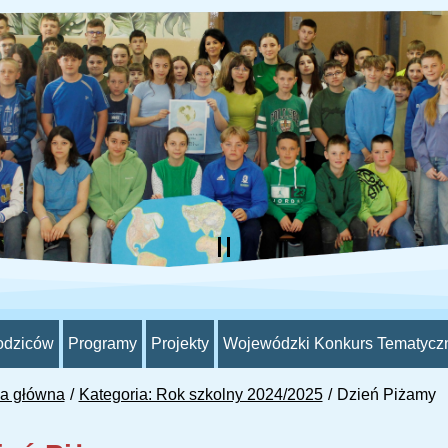
odziców
Programy
Projekty
Wojewódzki Konkurs Tematycz
na główna
Kategoria: Rok szkolny 2024/2025
Dzień Piżamy