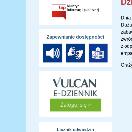
Dz
Dnia 
Duża 
zabaw
Zapewnianie dostępności
zwróc
z odp
empat
Graż
Licznik odwiedzin