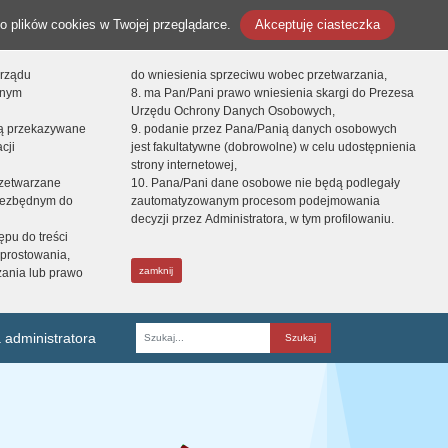
o plików cookies w Twojej przeglądarce.
Akceptuję ciasteczka
orządu
do wniesienia sprzeciwu wobec przetwarzania,
onym
8. ma Pan/Pani prawo wniesienia skargi do Prezesa
Urzędu Ochrony Danych Osobowych,
dą przekazywane
9. podanie przez Pana/Panią danych osobowych
cji
jest fakultatywne (dobrowolne) w celu udostępnienia
strony internetowej,
zetwarzane
10. Pana/Pani dane osobowe nie będą podlegały
niezbędnym do
zautomatyzowanym procesom podejmowania
decyzji przez Administratora, w tym profilowaniu.
ępu do treści
prostowania,
zamknij
zania lub prawo
 administratora
Fraza