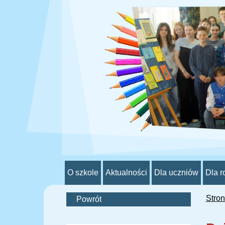
O szkole
Aktualności
Dla uczniów
Dla r
Stro
Powrót