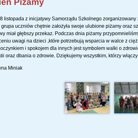
ień Piżamy
8 listopada z inicjatywy Samorządu Szkolnego zorganizowany zo
grupa uczniów chętnie założyła swoje ulubione piżamy oraz szl
y miał głębszy przekaz. Podczas dnia piżamy przypomnieliśmy,
eniu uwagi na dzieci ,które potrzebują wsparcia w walce z cięż
oczynkiem i spokojem dla innych jest symbolem walki o zdrowie
ii oraz dbania o zdrowie. Dziękujemy wszystkim, którzy włączyl
yna Miniak