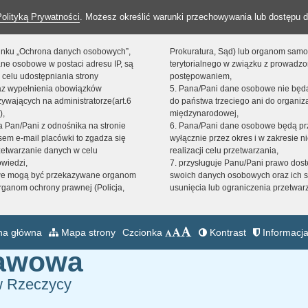
Polityką Prywatności
. Możesz określić warunki przechowywania lub dostępu d
 linku „Ochrona danych osobowych”,
Prokuratura, Sąd) lub organom sam
ne osobowe w postaci adresu IP, są
terytorialnego w związku z prowadz
 celu udostępniania strony
postępowaniem,
raz wypełnienia obowiązków
5. Pana/Pani dane osobowe nie bę
ywających na administratorze(art.6
do państwa trzeciego ani do organiza
),
międzynarodowej,
sta Pan/Pani z odnośnika na stronie
6. Pana/Pani dane osobowe będą pr
em e-mail placówki to zgadza się
wyłącznie przez okres i w zakresie 
zetwarzanie danych w celu
realizacji celu przetwarzania,
owiedzi,
7. przysługuje Panu/Pani prawo dost
we mogą być przekazywane organom
swoich danych osobowych oraz ich s
ganom ochrony prawnej (Policja,
usunięcia lub ograniczenia przetwar
na główna
Mapa strony
Czcionka
Kontrast
Informacja
tawowa
w Rzeczycy