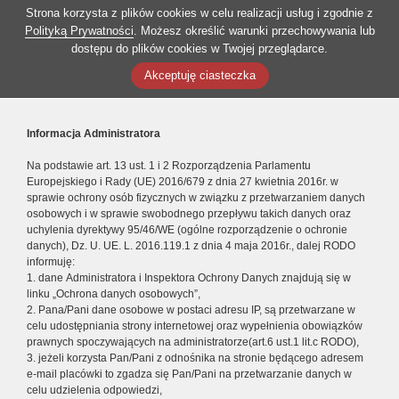
Strona korzysta z plików cookies w celu realizacji usług i zgodnie z
Polityką Prywatności
. Możesz określić warunki przechowywania lub
dostępu do plików cookies w Twojej przeglądarce.
Akceptuję ciasteczka
Informacja Administratora
Na podstawie art. 13 ust. 1 i 2 Rozporządzenia Parlamentu
Europejskiego i Rady (UE) 2016/679 z dnia 27 kwietnia 2016r. w
sprawie ochrony osób fizycznych w związku z przetwarzaniem danych
osobowych i w sprawie swobodnego przepływu takich danych oraz
uchylenia dyrektywy 95/46/WE (ogólne rozporządzenie o ochronie
danych), Dz. U. UE. L. 2016.119.1 z dnia 4 maja 2016r., dalej RODO
informuję:
1. dane Administratora i Inspektora Ochrony Danych znajdują się w
linku „Ochrona danych osobowych”,
2. Pana/Pani dane osobowe w postaci adresu IP, są przetwarzane w
celu udostępniania strony internetowej oraz wypełnienia obowiązków
prawnych spoczywających na administratorze(art.6 ust.1 lit.c RODO),
3. jeżeli korzysta Pan/Pani z odnośnika na stronie będącego adresem
e-mail placówki to zgadza się Pan/Pani na przetwarzanie danych w
celu udzielenia odpowiedzi,