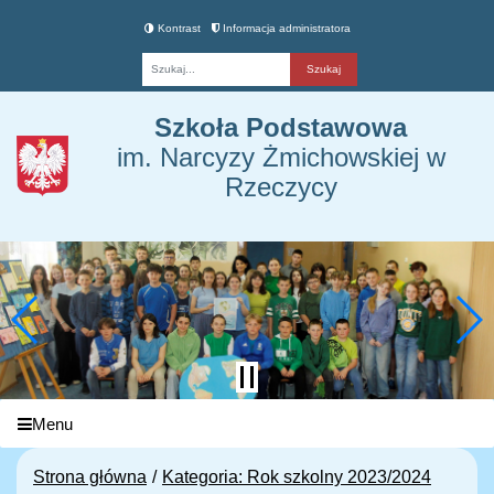
Kontrast
Informacja administratora
Fraza
Szkoła Podstawowa
im. Narcyzy Żmichowskiej w
Rzeczycy
Menu
Strona główna
Kategoria: Rok szkolny 2023/2024