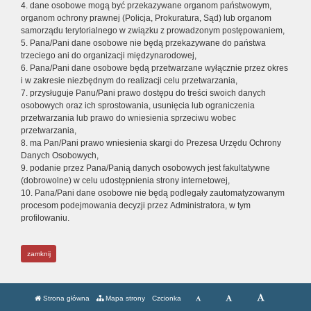
4. dane osobowe mogą być przekazywane organom państwowym,
organom ochrony prawnej (Policja, Prokuratura, Sąd) lub organom
samorządu terytorialnego w związku z prowadzonym postępowaniem,
5. Pana/Pani dane osobowe nie będą przekazywane do państwa
trzeciego ani do organizacji międzynarodowej,
6. Pana/Pani dane osobowe będą przetwarzane wyłącznie przez okres
i w zakresie niezbędnym do realizacji celu przetwarzania,
7. przysługuje Panu/Pani prawo dostępu do treści swoich danych
osobowych oraz ich sprostowania, usunięcia lub ograniczenia
przetwarzania lub prawo do wniesienia sprzeciwu wobec
przetwarzania,
8. ma Pan/Pani prawo wniesienia skargi do Prezesa Urzędu Ochrony
Danych Osobowych,
9. podanie przez Pana/Panią danych osobowych jest fakultatywne
(dobrowolne) w celu udostępnienia strony internetowej,
10. Pana/Pani dane osobowe nie będą podlegały zautomatyzowanym
procesom podejmowania decyzji przez Administratora, w tym
profilowaniu.
zamknij
Strona główna
Mapa strony
Czcionka