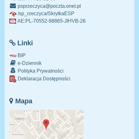
psprzeczyca@poczta.onet.pl
/sp_rzeczyca/SkrytkaESP
AE:PL-70552-98865-JIHVB-26
Linki
BIP
e-Dziennik
Polityka Prywatności
Deklaracja Dostępności
Mapa