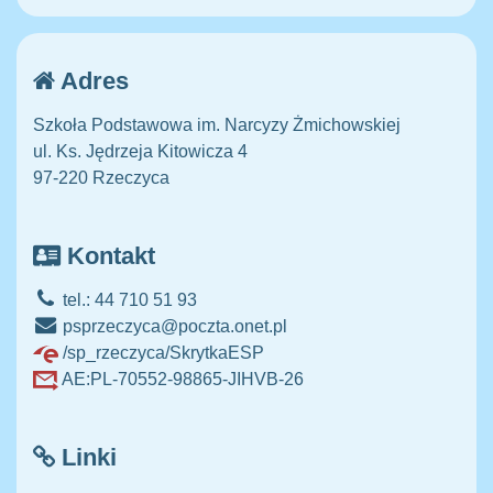
Adres
Szkoła Podstawowa im. Narcyzy Żmichowskiej
ul. Ks. Jędrzeja Kitowicza 4
97-220 Rzeczyca
Kontakt
tel.: 44 710 51 93
psprzeczyca@poczta.onet.pl
/sp_rzeczyca/SkrytkaESP
AE:PL-70552-98865-JIHVB-26
Linki