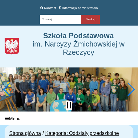
Kontrast
Informacja administratora
Fraza
Szkoła Podstawowa
im. Narcyzy Żmichowskiej w
Rzeczycy
Menu
Strona główna
Kategoria: Oddziały przedszkolne