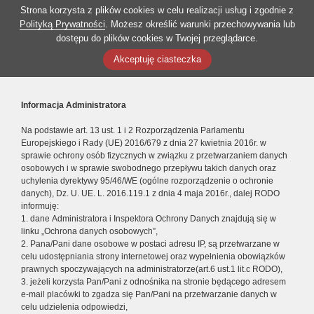
Strona korzysta z plików cookies w celu realizacji usług i zgodnie z
Polityką Prywatności
. Możesz określić warunki przechowywania lub
dostępu do plików cookies w Twojej przeglądarce.
Akceptuję ciasteczka
Informacja Administratora
Na podstawie art. 13 ust. 1 i 2 Rozporządzenia Parlamentu
Europejskiego i Rady (UE) 2016/679 z dnia 27 kwietnia 2016r. w
sprawie ochrony osób fizycznych w związku z przetwarzaniem danych
osobowych i w sprawie swobodnego przepływu takich danych oraz
uchylenia dyrektywy 95/46/WE (ogólne rozporządzenie o ochronie
danych), Dz. U. UE. L. 2016.119.1 z dnia 4 maja 2016r., dalej RODO
informuję:
1. dane Administratora i Inspektora Ochrony Danych znajdują się w
linku „Ochrona danych osobowych”,
2. Pana/Pani dane osobowe w postaci adresu IP, są przetwarzane w
celu udostępniania strony internetowej oraz wypełnienia obowiązków
prawnych spoczywających na administratorze(art.6 ust.1 lit.c RODO),
3. jeżeli korzysta Pan/Pani z odnośnika na stronie będącego adresem
e-mail placówki to zgadza się Pan/Pani na przetwarzanie danych w
celu udzielenia odpowiedzi,