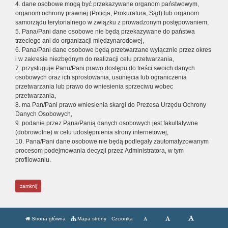
4. dane osobowe mogą być przekazywane organom państwowym,
organom ochrony prawnej (Policja, Prokuratura, Sąd) lub organom
samorządu terytorialnego w związku z prowadzonym postępowaniem,
5. Pana/Pani dane osobowe nie będą przekazywane do państwa
trzeciego ani do organizacji międzynarodowej,
6. Pana/Pani dane osobowe będą przetwarzane wyłącznie przez okres
i w zakresie niezbędnym do realizacji celu przetwarzania,
7. przysługuje Panu/Pani prawo dostępu do treści swoich danych
osobowych oraz ich sprostowania, usunięcia lub ograniczenia
przetwarzania lub prawo do wniesienia sprzeciwu wobec
przetwarzania,
8. ma Pan/Pani prawo wniesienia skargi do Prezesa Urzędu Ochrony
Danych Osobowych,
9. podanie przez Pana/Panią danych osobowych jest fakultatywne
(dobrowolne) w celu udostępnienia strony internetowej,
10. Pana/Pani dane osobowe nie będą podlegały zautomatyzowanym
procesom podejmowania decyzji przez Administratora, w tym
profilowaniu.
zamknij
Strona główna
Mapa strony
Czcionka