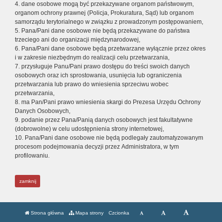
4. dane osobowe mogą być przekazywane organom państwowym,
organom ochrony prawnej (Policja, Prokuratura, Sąd) lub organom
samorządu terytorialnego w związku z prowadzonym postępowaniem,
5. Pana/Pani dane osobowe nie będą przekazywane do państwa
trzeciego ani do organizacji międzynarodowej,
6. Pana/Pani dane osobowe będą przetwarzane wyłącznie przez okres
i w zakresie niezbędnym do realizacji celu przetwarzania,
7. przysługuje Panu/Pani prawo dostępu do treści swoich danych
osobowych oraz ich sprostowania, usunięcia lub ograniczenia
przetwarzania lub prawo do wniesienia sprzeciwu wobec
przetwarzania,
8. ma Pan/Pani prawo wniesienia skargi do Prezesa Urzędu Ochrony
Danych Osobowych,
9. podanie przez Pana/Panią danych osobowych jest fakultatywne
(dobrowolne) w celu udostępnienia strony internetowej,
10. Pana/Pani dane osobowe nie będą podlegały zautomatyzowanym
procesom podejmowania decyzji przez Administratora, w tym
profilowaniu.
zamknij
Strona główna
Mapa strony
Czcionka