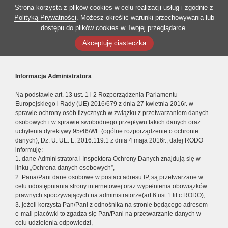
Strona korzysta z plików cookies w celu realizacji usług i zgodnie z
Polityką Prywatności
. Możesz określić warunki przechowywania lub
dostępu do plików cookies w Twojej przeglądarce.
Akceptuję ciasteczka
Informacja Administratora
Na podstawie art. 13 ust. 1 i 2 Rozporządzenia Parlamentu
Europejskiego i Rady (UE) 2016/679 z dnia 27 kwietnia 2016r. w
sprawie ochrony osób fizycznych w związku z przetwarzaniem danych
osobowych i w sprawie swobodnego przepływu takich danych oraz
uchylenia dyrektywy 95/46/WE (ogólne rozporządzenie o ochronie
danych), Dz. U. UE. L. 2016.119.1 z dnia 4 maja 2016r., dalej RODO
informuję:
1. dane Administratora i Inspektora Ochrony Danych znajdują się w
linku „Ochrona danych osobowych”,
2. Pana/Pani dane osobowe w postaci adresu IP, są przetwarzane w
celu udostępniania strony internetowej oraz wypełnienia obowiązków
prawnych spoczywających na administratorze(art.6 ust.1 lit.c RODO),
3. jeżeli korzysta Pan/Pani z odnośnika na stronie będącego adresem
e-mail placówki to zgadza się Pan/Pani na przetwarzanie danych w
celu udzielenia odpowiedzi,