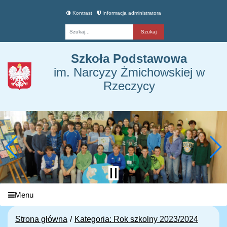
Kontrast
Informacja administratora
Fraza
Szkoła Podstawowa
im. Narcyzy Żmichowskiej w
Rzeczycy
Menu
Strona główna
Kategoria: Rok szkolny 2023/2024