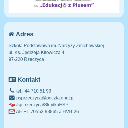
Adres
Szkoła Podstawowa im. Narcyzy Żmichowskiej
ul. Ks. Jędrzeja Kitowicza 4
97-220 Rzeczyca
Kontakt
tel.: 44 710 51 93
psprzeczyca@poczta.onet.pl
/sp_rzeczyca/SkrytkaESP
AE:PL-70552-98865-JIHVB-26