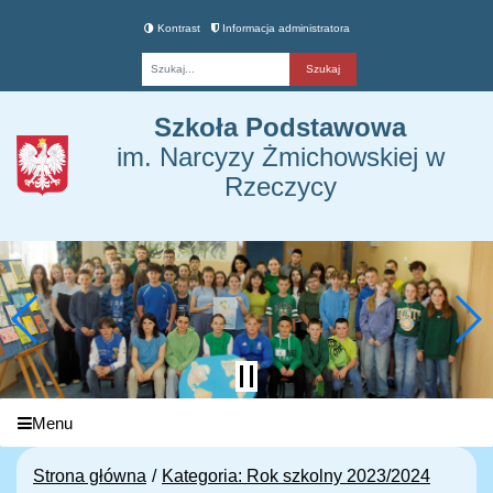
Kontrast
Informacja administratora
Fraza
Szkoła Podstawowa
im. Narcyzy Żmichowskiej w
Rzeczycy
Menu
Strona główna
Kategoria: Rok szkolny 2023/2024