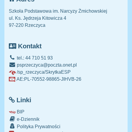
Szkoła Podstawowa im. Narcyzy Żmichowskiej
ul. Ks. Jędrzeja Kitowicza 4
97-220 Rzeczyca
Kontakt
tel.: 44 710 51 93
psprzeczyca@poczta.onet.pl
/sp_rzeczyca/SkrytkaESP
AE:PL-70552-98865-JIHVB-26
Linki
BIP
e-Dziennik
Polityka Prywatności