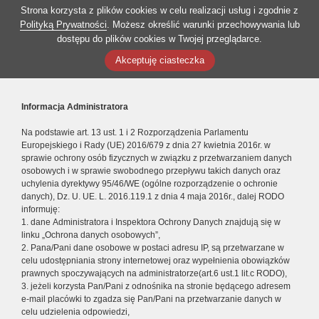
Strona korzysta z plików cookies w celu realizacji usług i zgodnie z
Polityką Prywatności
. Możesz określić warunki przechowywania lub
dostępu do plików cookies w Twojej przeglądarce.
Akceptuję ciasteczka
Informacja Administratora
Na podstawie art. 13 ust. 1 i 2 Rozporządzenia Parlamentu
Europejskiego i Rady (UE) 2016/679 z dnia 27 kwietnia 2016r. w
sprawie ochrony osób fizycznych w związku z przetwarzaniem danych
osobowych i w sprawie swobodnego przepływu takich danych oraz
uchylenia dyrektywy 95/46/WE (ogólne rozporządzenie o ochronie
danych), Dz. U. UE. L. 2016.119.1 z dnia 4 maja 2016r., dalej RODO
informuję:
1. dane Administratora i Inspektora Ochrony Danych znajdują się w
linku „Ochrona danych osobowych”,
2. Pana/Pani dane osobowe w postaci adresu IP, są przetwarzane w
celu udostępniania strony internetowej oraz wypełnienia obowiązków
prawnych spoczywających na administratorze(art.6 ust.1 lit.c RODO),
3. jeżeli korzysta Pan/Pani z odnośnika na stronie będącego adresem
e-mail placówki to zgadza się Pan/Pani na przetwarzanie danych w
celu udzielenia odpowiedzi,