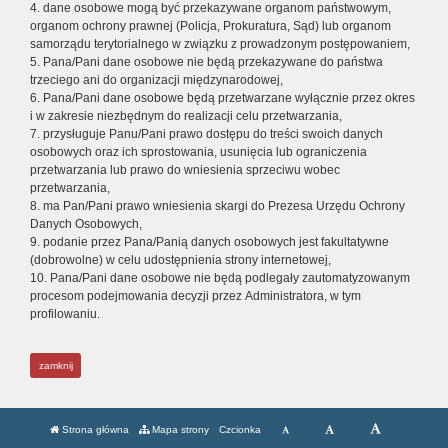
4. dane osobowe mogą być przekazywane organom państwowym,
organom ochrony prawnej (Policja, Prokuratura, Sąd) lub organom
samorządu terytorialnego w związku z prowadzonym postępowaniem,
5. Pana/Pani dane osobowe nie będą przekazywane do państwa
trzeciego ani do organizacji międzynarodowej,
6. Pana/Pani dane osobowe będą przetwarzane wyłącznie przez okres
i w zakresie niezbędnym do realizacji celu przetwarzania,
7. przysługuje Panu/Pani prawo dostępu do treści swoich danych
osobowych oraz ich sprostowania, usunięcia lub ograniczenia
przetwarzania lub prawo do wniesienia sprzeciwu wobec
przetwarzania,
8. ma Pan/Pani prawo wniesienia skargi do Prezesa Urzędu Ochrony
Danych Osobowych,
9. podanie przez Pana/Panią danych osobowych jest fakultatywne
(dobrowolne) w celu udostępnienia strony internetowej,
10. Pana/Pani dane osobowe nie będą podlegały zautomatyzowanym
procesom podejmowania decyzji przez Administratora, w tym
profilowaniu.
zamknij
Strona główna
Mapa strony
Czcionka