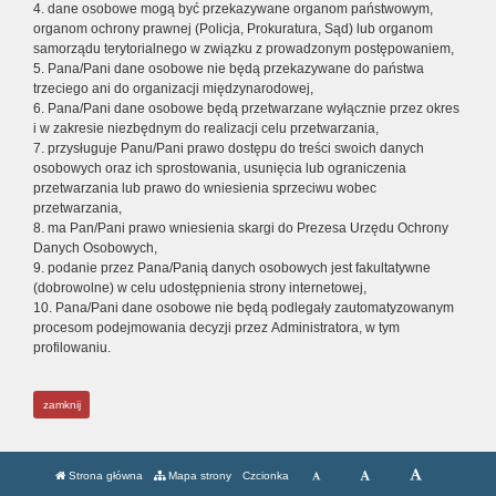
4. dane osobowe mogą być przekazywane organom państwowym,
organom ochrony prawnej (Policja, Prokuratura, Sąd) lub organom
samorządu terytorialnego w związku z prowadzonym postępowaniem,
5. Pana/Pani dane osobowe nie będą przekazywane do państwa
trzeciego ani do organizacji międzynarodowej,
6. Pana/Pani dane osobowe będą przetwarzane wyłącznie przez okres
i w zakresie niezbędnym do realizacji celu przetwarzania,
7. przysługuje Panu/Pani prawo dostępu do treści swoich danych
osobowych oraz ich sprostowania, usunięcia lub ograniczenia
przetwarzania lub prawo do wniesienia sprzeciwu wobec
przetwarzania,
8. ma Pan/Pani prawo wniesienia skargi do Prezesa Urzędu Ochrony
Danych Osobowych,
9. podanie przez Pana/Panią danych osobowych jest fakultatywne
(dobrowolne) w celu udostępnienia strony internetowej,
10. Pana/Pani dane osobowe nie będą podlegały zautomatyzowanym
procesom podejmowania decyzji przez Administratora, w tym
profilowaniu.
zamknij
Strona główna
Mapa strony
Czcionka