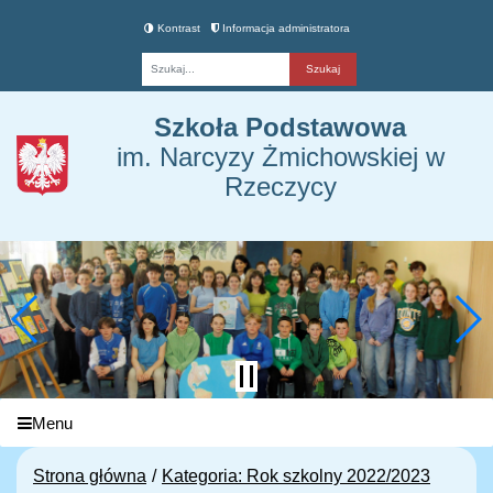
Kontrast
Informacja administratora
Fraza
Szkoła Podstawowa
im. Narcyzy Żmichowskiej w
Rzeczycy
Menu
Strona główna
Kategoria: Rok szkolny 2022/2023