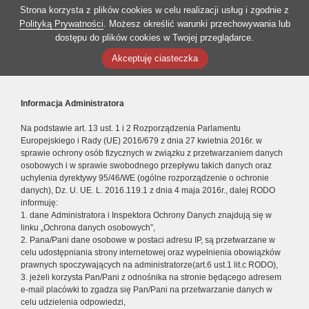
Strona korzysta z plików cookies w celu realizacji usług i zgodnie z
Polityką Prywatności
. Możesz określić warunki przechowywania lub
dostępu do plików cookies w Twojej przeglądarce.
Akceptuję ciasteczka
Informacja Administratora
Na podstawie art. 13 ust. 1 i 2 Rozporządzenia Parlamentu
Europejskiego i Rady (UE) 2016/679 z dnia 27 kwietnia 2016r. w
sprawie ochrony osób fizycznych w związku z przetwarzaniem danych
osobowych i w sprawie swobodnego przepływu takich danych oraz
uchylenia dyrektywy 95/46/WE (ogólne rozporządzenie o ochronie
danych), Dz. U. UE. L. 2016.119.1 z dnia 4 maja 2016r., dalej RODO
informuję:
1. dane Administratora i Inspektora Ochrony Danych znajdują się w
linku „Ochrona danych osobowych”,
2. Pana/Pani dane osobowe w postaci adresu IP, są przetwarzane w
celu udostępniania strony internetowej oraz wypełnienia obowiązków
prawnych spoczywających na administratorze(art.6 ust.1 lit.c RODO),
3. jeżeli korzysta Pan/Pani z odnośnika na stronie będącego adresem
e-mail placówki to zgadza się Pan/Pani na przetwarzanie danych w
celu udzielenia odpowiedzi,