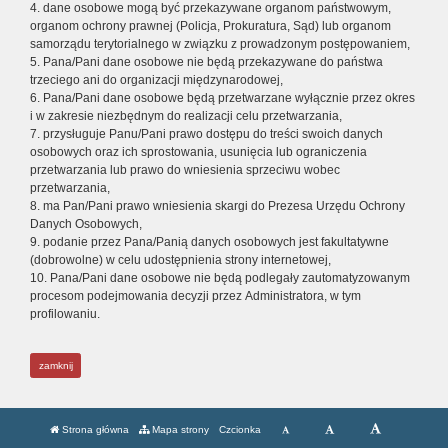
4. dane osobowe mogą być przekazywane organom państwowym,
organom ochrony prawnej (Policja, Prokuratura, Sąd) lub organom
samorządu terytorialnego w związku z prowadzonym postępowaniem,
5. Pana/Pani dane osobowe nie będą przekazywane do państwa
trzeciego ani do organizacji międzynarodowej,
6. Pana/Pani dane osobowe będą przetwarzane wyłącznie przez okres
i w zakresie niezbędnym do realizacji celu przetwarzania,
7. przysługuje Panu/Pani prawo dostępu do treści swoich danych
osobowych oraz ich sprostowania, usunięcia lub ograniczenia
przetwarzania lub prawo do wniesienia sprzeciwu wobec
przetwarzania,
8. ma Pan/Pani prawo wniesienia skargi do Prezesa Urzędu Ochrony
Danych Osobowych,
9. podanie przez Pana/Panią danych osobowych jest fakultatywne
(dobrowolne) w celu udostępnienia strony internetowej,
10. Pana/Pani dane osobowe nie będą podlegały zautomatyzowanym
procesom podejmowania decyzji przez Administratora, w tym
profilowaniu.
zamknij
Strona główna
Mapa strony
Czcionka