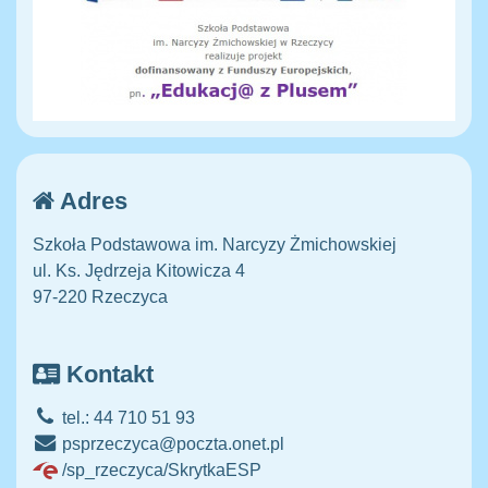
Adres
Szkoła Podstawowa im. Narcyzy Żmichowskiej
ul. Ks. Jędrzeja Kitowicza 4
97-220 Rzeczyca
Kontakt
tel.: 44 710 51 93
psprzeczyca@poczta.onet.pl
/sp_rzeczyca/SkrytkaESP