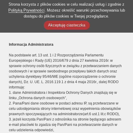
Strona korzysta z plików cookies w celu realizacji usług i zgodnie z
Polityką Prywatności
. Możesz określić warunki przechowywania lub
dostępu do plików cookies w Twojej przeglądarce.
Akceptuję ciasteczka
Informacja Administratora
Na podstawie art. 13 ust. 1 i 2 Rozporządzenia Parlamentu
Europejskiego i Rady (UE) 2016/679 z dnia 27 kwietnia 2016r. w
sprawie ochrony osób fizycznych w związku z przetwarzaniem danych
osobowych i w sprawie swobodnego przepływu takich danych oraz
uchylenia dyrektywy 95/46/WE (ogólne rozporządzenie o ochronie
danych), Dz. U. UE. L. 2016.119.1 z dnia 4 maja 2016r., dalej RODO
informuję:
1. dane Administratora i Inspektora Ochrony Danych znajdują się w
linku „Ochrona danych osobowych”,
2. Pana/Pani dane osobowe w postaci adresu IP, są przetwarzane w
celu udostępniania strony internetowej oraz wypełnienia obowiązków
prawnych spoczywających na administratorze(art.6 ust.1 lit.c RODO),
3. jeżeli korzysta Pan/Pani z odnośnika na stronie będącego adresem
e-mail placówki to zgadza się Pan/Pani na przetwarzanie danych w
celu udzielenia odpowiedzi,