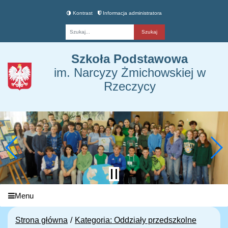
Kontrast
Informacja administratora
Fraza
Szkoła Podstawowa
im. Narcyzy Żmichowskiej w
Rzeczycy
Menu
Strona główna
Kategoria: Oddziały przedszkolne