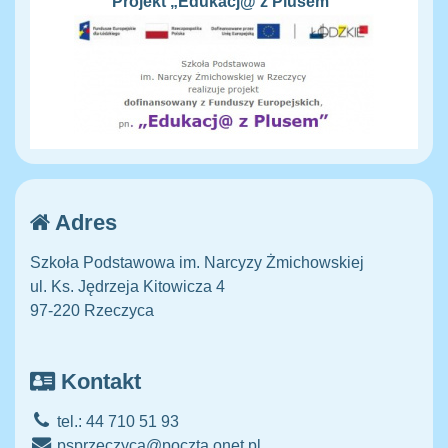
Projekt „Edukacj@ z Plusem"
Adres
Szkoła Podstawowa im. Narcyzy Żmichowskiej
ul. Ks. Jędrzeja Kitowicza 4
97-220 Rzeczyca
Kontakt
tel.: 44 710 51 93
psprzeczyca@poczta.onet.pl