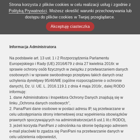
Strona korzysta z plików cookies w celu realizacji usług i zgodnie z
Polityką Prywatności
. Możesz określić warunki przechowywania lub
dostępu do plików cookies w Twojej przeglądarce.
Akceptuję ciasteczka
Informacja Administratora
Na podstawie art. 13 ust. 1 i 2 Rozporządzenia Parlamentu
Europejskiego i Rady (UE) 2016/679 z dnia 27 kwietnia 2016r. w
sprawie ochrony osób fizycznych w związku z przetwarzaniem danych
osobowych i w sprawie swobodnego przepływu takich danych oraz
uchylenia dyrektywy 95/46/WE (ogólne rozporządzenie o ochronie
danych), Dz. U. UE. L. 2016.119.1 z dnia 4 maja 2016r., dalej RODO
informuję:
1. dane Administratora i Inspektora Ochrony Danych znajdują się w
linku „Ochrona danych osobowych”,
2. Pana/Pani dane osobowe w postaci adresu IP, są przetwarzane w
celu udostępniania strony internetowej oraz wypełnienia obowiązków
prawnych spoczywających na administratorze(art.6 ust.1 lit.c RODO),
3. jeżeli korzysta Pan/Pani z odnośnika na stronie będącego adresem
e-mail placówki to zgadza się Pan/Pani na przetwarzanie danych w
celu udzielenia odpowiedzi,