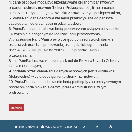
4. dane osobowe mogą być przekazywane organom państwowym,
organom ochrony prawnej (Policja, Prokuratura, Sąd) lub organom
samorządu terytorialnego w związku z prowadzonym postępowaniem,
5. Pana/Pani dane osobowe nie będą przekazywane do państwa
trzeciego ani do organizacji międzynarodowej,
6. Pana/Pani dane osobowe będą przetwarzane wyłącznie przez okres
i w zakresie niezbędnym do realizacji celu przetwarzania,
7. przysługuje Panu/Pani prawo dostępu do treści swoich danych
osobowych oraz ich sprostowania, usunięcia lub ograniczenia
przetwarzania lub prawo do wniesienia sprzeciwu wobec
przetwarzania,
8. ma Pan/Pani prawo wniesienia skargi do Prezesa Urzędu Ochrony
Danych Osobowych,
9. podanie przez Pana/Panią danych osobowych jest fakultatywne
(dobrowolne) w celu udostępnienia strony internetowej,
10. Pana/Pani dane osobowe nie będą podlegały zautomatyzowanym
procesom podejmowania decyzji przez Administratora, w tym
profilowaniu.
zamknij
Strona główna
Mapa strony
Czcionka