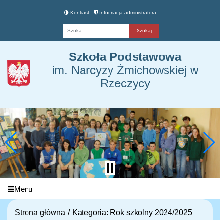
Kontrast
Informacja administratora
Fraza
Szkoła Podstawowa
im. Narcyzy Żmichowskiej w
Rzeczycy
Menu
Strona główna
Kategoria: Rok szkolny 2024/2025