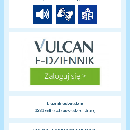
Licznik odwiedzin
1381756
osób odwiedziło stronę