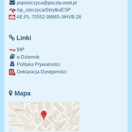
psprzeczyca@poczta.onet.pl
/sp_rzeczyca/SkrytkaESP
AE:PL-70552-98865-JIHVB-26
Linki
BIP
e-Dziennik
Polityka Prywatności
Deklaracja Dostępności
Mapa