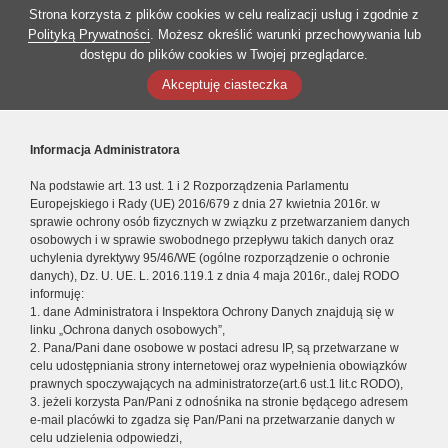
Strona korzysta z plików cookies w celu realizacji usług i zgodnie z
Polityką Prywatności
. Możesz określić warunki przechowywania lub
dostępu do plików cookies w Twojej przeglądarce.
Akceptuję ciasteczka
Informacja Administratora
Na podstawie art. 13 ust. 1 i 2 Rozporządzenia Parlamentu
Europejskiego i Rady (UE) 2016/679 z dnia 27 kwietnia 2016r. w
sprawie ochrony osób fizycznych w związku z przetwarzaniem danych
osobowych i w sprawie swobodnego przepływu takich danych oraz
uchylenia dyrektywy 95/46/WE (ogólne rozporządzenie o ochronie
danych), Dz. U. UE. L. 2016.119.1 z dnia 4 maja 2016r., dalej RODO
informuję:
1. dane Administratora i Inspektora Ochrony Danych znajdują się w
linku „Ochrona danych osobowych”,
2. Pana/Pani dane osobowe w postaci adresu IP, są przetwarzane w
celu udostępniania strony internetowej oraz wypełnienia obowiązków
prawnych spoczywających na administratorze(art.6 ust.1 lit.c RODO),
3. jeżeli korzysta Pan/Pani z odnośnika na stronie będącego adresem
e-mail placówki to zgadza się Pan/Pani na przetwarzanie danych w
celu udzielenia odpowiedzi,