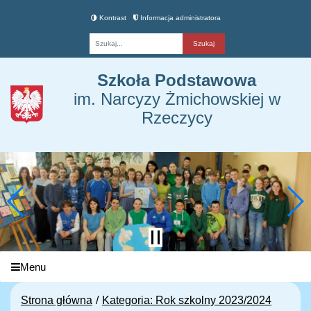
Kontrast
Informacja administratora
Fraza
Szkoła Podstawowa
im. Narcyzy Żmichowskiej w
Rzeczycy
Menu
Strona główna
Kategoria: Rok szkolny 2023/2024