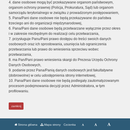
4. dane osobowe mogą być przekazywane organom państwowym,
organom ochrony prawnej (Policja, Prokuratura, Sąd) lub organom
samorządu terytorialnego w związku z prowadzonym postępowaniem,
5. Pana/Pani dane osobowe nie będą przekazywane do państwa
trzeciego ani do organizacji międzynarodowej,
6. Pana/Pani dane osobowe będą przetwarzane wyłącznie przez okres
i w zakresie niezbędnym do realizacji celu przetwarzania,
7. przysługuje Panu/Pani prawo dostępu do treści swoich danych
osobowych oraz ich sprostowania, usunięcia lub ograniczenia
przetwarzania lub prawo do wniesienia sprzeciwu wobec
przetwarzania,
8. ma Pan/Pani prawo wniesienia skargi do Prezesa Urzędu Ochrony
Danych Osobowych,
9. podanie przez Pana/Panią danych osobowych jest fakultatywne
(dobrowolne) w celu udostępnienia strony internetowej,
10. Pana/Pani dane osobowe nie będą podlegały zautomatyzowanym
procesom podejmowania decyzji przez Administratora, w tym
profilowaniu.
zamknij
Strona główna
Mapa strony
Czcionka