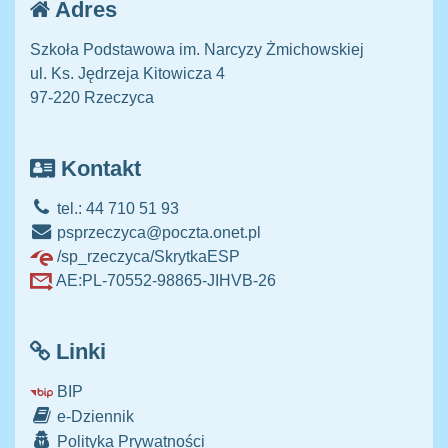
Adres
Szkoła Podstawowa im. Narcyzy Żmichowskiej
ul. Ks. Jędrzeja Kitowicza 4
97-220 Rzeczyca
Kontakt
tel.: 44 710 51 93
psprzeczyca@poczta.onet.pl
/sp_rzeczyca/SkrytkaESP
AE:PL-70552-98865-JIHVB-26
Linki
BIP
e-Dziennik
Polityka Prywatności