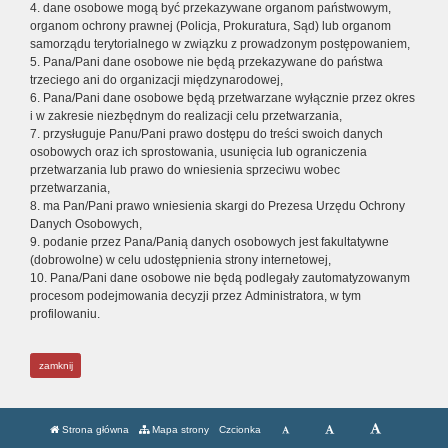
4. dane osobowe mogą być przekazywane organom państwowym,
organom ochrony prawnej (Policja, Prokuratura, Sąd) lub organom
samorządu terytorialnego w związku z prowadzonym postępowaniem,
5. Pana/Pani dane osobowe nie będą przekazywane do państwa
trzeciego ani do organizacji międzynarodowej,
6. Pana/Pani dane osobowe będą przetwarzane wyłącznie przez okres
i w zakresie niezbędnym do realizacji celu przetwarzania,
7. przysługuje Panu/Pani prawo dostępu do treści swoich danych
osobowych oraz ich sprostowania, usunięcia lub ograniczenia
przetwarzania lub prawo do wniesienia sprzeciwu wobec
przetwarzania,
8. ma Pan/Pani prawo wniesienia skargi do Prezesa Urzędu Ochrony
Danych Osobowych,
9. podanie przez Pana/Panią danych osobowych jest fakultatywne
(dobrowolne) w celu udostępnienia strony internetowej,
10. Pana/Pani dane osobowe nie będą podlegały zautomatyzowanym
procesom podejmowania decyzji przez Administratora, w tym
profilowaniu.
zamknij
Strona główna
Mapa strony
Czcionka