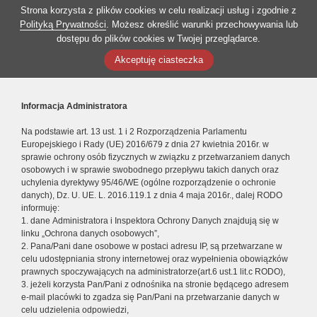
Strona korzysta z plików cookies w celu realizacji usług i zgodnie z
Polityką Prywatności
. Możesz określić warunki przechowywania lub
dostępu do plików cookies w Twojej przeglądarce.
Akceptuję ciasteczka
Informacja Administratora
Na podstawie art. 13 ust. 1 i 2 Rozporządzenia Parlamentu
Europejskiego i Rady (UE) 2016/679 z dnia 27 kwietnia 2016r. w
sprawie ochrony osób fizycznych w związku z przetwarzaniem danych
osobowych i w sprawie swobodnego przepływu takich danych oraz
uchylenia dyrektywy 95/46/WE (ogólne rozporządzenie o ochronie
danych), Dz. U. UE. L. 2016.119.1 z dnia 4 maja 2016r., dalej RODO
informuję:
1. dane Administratora i Inspektora Ochrony Danych znajdują się w
linku „Ochrona danych osobowych”,
2. Pana/Pani dane osobowe w postaci adresu IP, są przetwarzane w
celu udostępniania strony internetowej oraz wypełnienia obowiązków
prawnych spoczywających na administratorze(art.6 ust.1 lit.c RODO),
3. jeżeli korzysta Pan/Pani z odnośnika na stronie będącego adresem
e-mail placówki to zgadza się Pan/Pani na przetwarzanie danych w
celu udzielenia odpowiedzi,