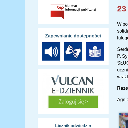
23
W pon
solid
Zapewnianie dostępności
lute
Serde
P. Sy
SŁUC
uczni
wrażl
Razem
Agni
Licznik odwiedzin