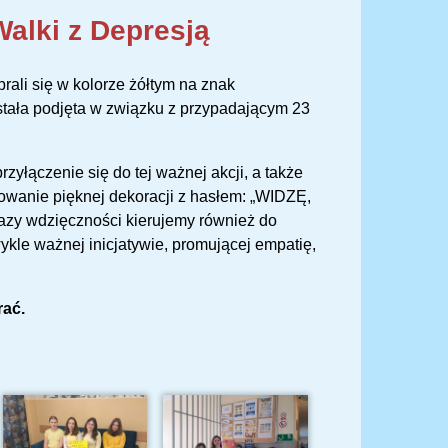
Walki z Depresją
brali się w kolorze żółtym na znak
ostała podjęta w związku z przypadającym 23
yłączenie się do tej ważnej akcji, a także
gotowanie pięknej dekoracji z hasłem: „WIDZĘ,
zy wdzięczności kierujemy również do
wykle ważnej inicjatywie, promującej empatię,
rać.