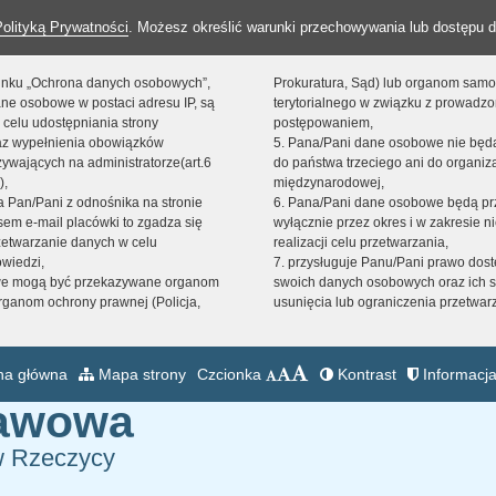
Polityką Prywatności
. Możesz określić warunki przechowywania lub dostępu d
 linku „Ochrona danych osobowych”,
Prokuratura, Sąd) lub organom sam
ne osobowe w postaci adresu IP, są
terytorialnego w związku z prowadz
 celu udostępniania strony
postępowaniem,
raz wypełnienia obowiązków
5. Pana/Pani dane osobowe nie bę
ywających na administratorze(art.6
do państwa trzeciego ani do organiza
),
międzynarodowej,
sta Pan/Pani z odnośnika na stronie
6. Pana/Pani dane osobowe będą pr
em e-mail placówki to zgadza się
wyłącznie przez okres i w zakresie 
zetwarzanie danych w celu
realizacji celu przetwarzania,
owiedzi,
7. przysługuje Panu/Pani prawo dost
we mogą być przekazywane organom
swoich danych osobowych oraz ich s
ganom ochrony prawnej (Policja,
usunięcia lub ograniczenia przetwar
na główna
Mapa strony
Czcionka
Kontrast
Informacja
tawowa
w Rzeczycy