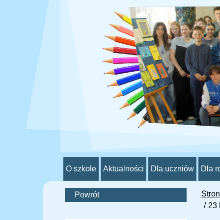
O szkole
Aktualności
Dla uczniów
Dla r
Stro
Powrót
23 