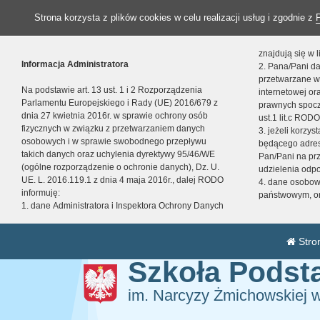
Strona korzysta z plików cookies w celu realizacji usług i zgodnie z
znajdują się w
Informacja Administratora
2. Pana/Pani da
przetwarzane w
Na podstawie art. 13 ust. 1 i 2 Rozporządzenia
internetowej o
Parlamentu Europejskiego i Rady (UE) 2016/679 z
prawnych spocz
dnia 27 kwietnia 2016r. w sprawie ochrony osób
ust.1 lit.c RODO
fizycznych w związku z przetwarzaniem danych
3. jeżeli korzy
osobowych i w sprawie swobodnego przepływu
będącego adres
takich danych oraz uchylenia dyrektywy 95/46/WE
Pan/Pani na pr
(ogólne rozporządzenie o ochronie danych), Dz. U.
udzielenia odp
UE. L. 2016.119.1 z dnia 4 maja 2016r., dalej RODO
4. dane osobo
informuję:
państwowym, or
1. dane Administratora i Inspektora Ochrony Danych
Stro
Szkoła Pods
im. Narcyzy Żmichowskiej 