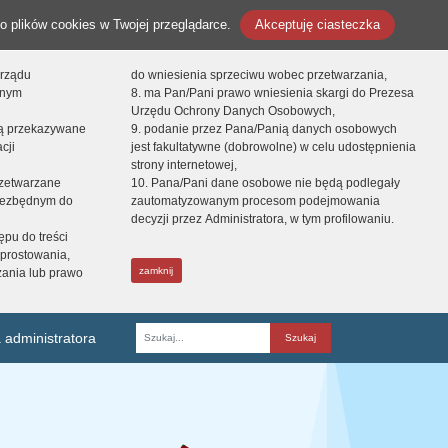
o plików cookies w Twojej przeglądarce.
Akceptuję ciasteczka
orządu
do wniesienia sprzeciwu wobec przetwarzania,
onym
8. ma Pan/Pani prawo wniesienia skargi do Prezesa
Urzędu Ochrony Danych Osobowych,
dą przekazywane
9. podanie przez Pana/Panią danych osobowych
cji
jest fakultatywne (dobrowolne) w celu udostępnienia
strony internetowej,
zetwarzane
10. Pana/Pani dane osobowe nie będą podlegały
niezbędnym do
zautomatyzowanym procesom podejmowania
decyzji przez Administratora, w tym profilowaniu.
ępu do treści
prostowania,
zamknij
zania lub prawo
 administratora
Fraza