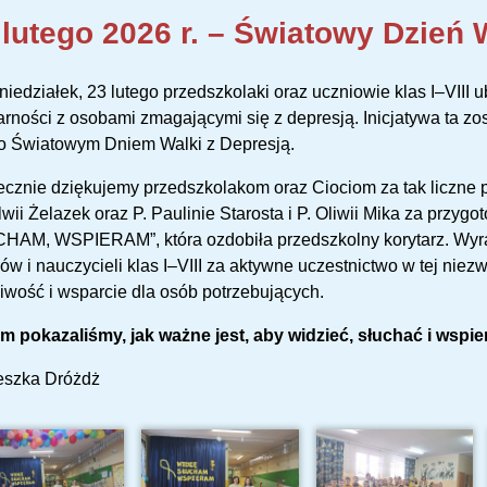
 lutego 2026 r. – Światowy Dzień 
iedziałek, 23 lutego przedszkolaki oraz uczniowie klas I–VIII u
arności z osobami zmagającymi się z depresją. Inicjatywa ta z
go Światowym Dniem Walki z Depresją.
cznie dziękujemy przedszkolakom oraz Ciociom za tak liczne prz
lwii Żelazek oraz P. Paulinie Starosta i P. Oliwii Mika za przy
HAM, WSPIERAM”, która ozdobiła przedszkolny korytarz. Wyra
ów i nauczycieli klas I–VIII za aktywne uczestnictwo w tej niez
iwość i wsparcie dla osób potrzebujących.
 pokazaliśmy, jak ważne jest, aby widzieć, słuchać i wspie
eszka Dróżdż